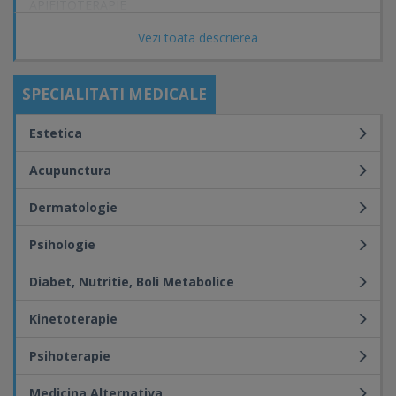
APIFITOTERAPIE
TERAPIE CU BIOREZONANȚĂ
Vezi toata descrierea
TERAPIE BOWTECH
SPECIALITATI MEDICALE
YUMEIHO
TERAPIE CRANIO-SACRALA
Estetica
PSIHOTERAPIE
Acupunctura
REFLEXOLOGIE PLANTARĂ
Dermatologie
MASAJ
Psihologie
NUTRIȚIE
Diabet, Nutritie, Boli Metabolice
REJUVANCE - MASAJ DE ÎNTINERIRE
TERAPIE ACCES BARS
Kinetoterapie
CRISTALOTERAPIE
Psihoterapie
FACELIFTING ENERGETIC
Medicina Alternativa