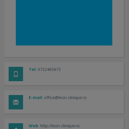
Tel:
0722465615
E-mail:
office@leon-clinique.ro
Web:
http://leon-clinique.ro