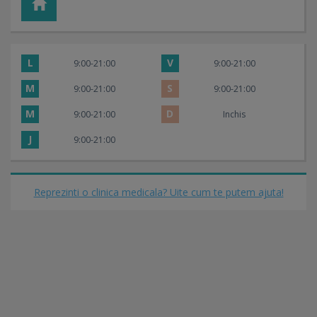
L
V
9:00-21:00
9:00-21:00
M
S
9:00-21:00
9:00-21:00
M
D
9:00-21:00
Inchis
J
9:00-21:00
Reprezinti o clinica medicala? Uite cum te putem ajuta!