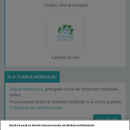
Ovidius Clinical Hospital
Caminul Rosen
AI O CLINICA MEDICALA?
Sfatulmedicului.ro
, principala sursa de informare medicala
online.
Promoveaza clinica si serviciile medicale si ai acces la peste
3 milioane de vizitatori lunar.
Vezi detalii!
Nouă ne pasă ca datele tale personale să rămână confidențiale