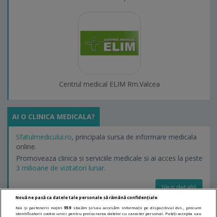
Centrul medical ELIM Rm.Valcea
AI O CLINICA MEDICALA?
Sfatulmedicului.ro
, principala sursa de informare medicala
online.
Promoveaza clinica si serviciile medicale si ai acces la peste
3 milioane de vizitatori lunar.
Vezi detalii!
Nouă ne pasă ca datele tale personale să rămână confidențiale
Noi și partenerii noștri
959
stocăm și/sau accesăm informații pe dispozitivul dvs., precum
identificatorii cookie unici pentru prelucrarea datelor cu caracter personal. Puteți accepta sau