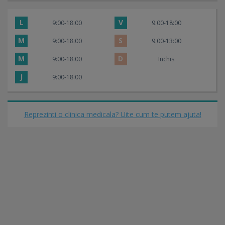
L
V
9:00-18:00
9:00-18:00
M
S
9:00-18:00
9:00-13:00
M
D
9:00-18:00
Inchis
J
9:00-18:00
Reprezinti o clinica medicala? Uite cum te putem ajuta!