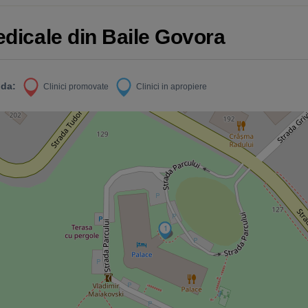
edicale din Baile Govora
da:
Clinici promovate
Clinici in apropiere
1