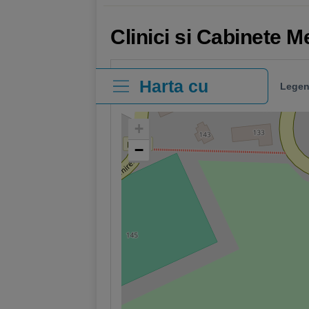
Clinici si Cabinete M
Harta cu
Legen
clinici
+
−