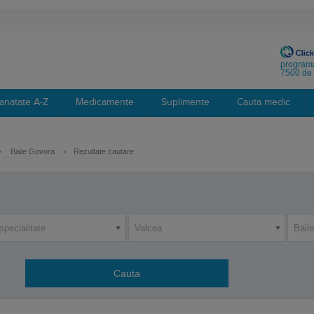
programa
7500 de 
anatate A-Z
Medicamente
Suplimente
Cauta medic
›
Baile Govora
›
Rezultate cautare
specialitate
Valcea
Bail