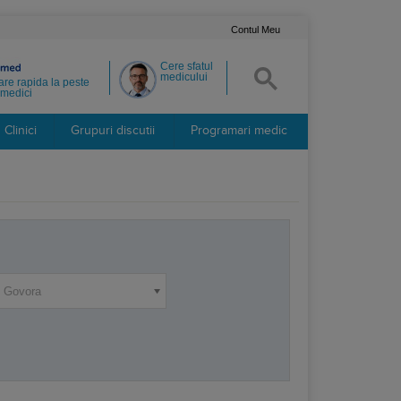
Contul Meu
Cere sfatul
medicului
re rapida la peste
medici
Clinici
Grupuri discutii
Programari medic
e Govora