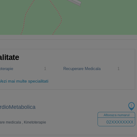
litate
oterapie
1
Recuperare Medicala
1
Vezi mai multe specialitati
1
rdioMetabolica
Afiseaza numarul
02XXXXXXXX
are medicala
,
Kinetoterapie