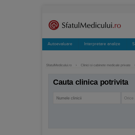
Autoevaluare
Interpretare analize
S
SfatulMedicului.ro
›
Clinici si cabinete medicale private
Cauta clinica potrivita
Orice 