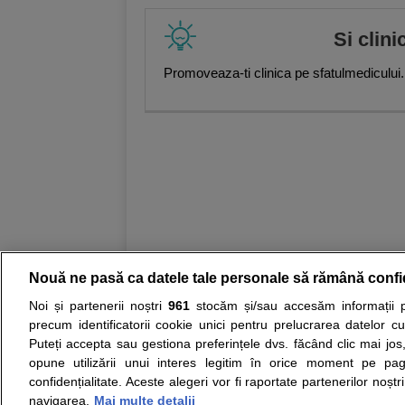
Si clini
Promoveaza-ti clinica pe sfatulmedicului.
Nouă ne pasă ca datele tale personale să rămână confi
Noi și partenerii noștri
961
stocăm și/sau accesăm informații pe
Resurse:
Autoevaluare simptome
Interpre
precum identificatorii cookie unici pentru prelucrarea datelor c
Puteți accepta sau gestiona preferințele dvs. făcând clic mai jos,
Opiniile avizate ale medicilor, sfaturile si orice alt
opune utilizării unui interes legitim în orice moment pe pag
nici diagnosticul stabilit in urma investigatiilor si 
confidențialitate. Aceste alegeri vor fi raportate partenerilor noștr
ii punem la dispozitie pentru programare in sistem
navigarea.
Mai multe detalii