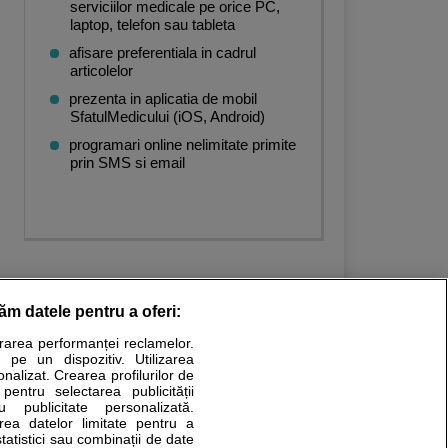
serviciilor medicale pe orice PC,
laptop, telefon sau tableta
afisare preferentiala in cadrul
articolelor
prezenta in aplicatia de mobil
SfatulMedicului (iOS, Android)
programari online nelimitate primite
prin SMS si email
răm datele pentru a oferi:
urarea performanței reclamelor.
Stiri medicale
 pe un dispozitiv. Utilizarea
onalizat. Crearea profilurilor de
ucational. Ele nu pot substitui consultul medical direct si
 pentru selectarea publicității
u publicitate personalizată.
a consultati fie medicul Dvs., fie unul dintre medicii pe care
area datelor limitate pentru a
statistici sau combinații de date