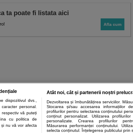
ca ta poate fi listata aici
ro!
Afla cum
dențiale
Atât noi, cât și partenerii noștri preluc
 dispozitivul dvs.,
Dezvoltarea și îmbunătățirea serviciilor. Măs
tare analize
Specialitati medicale
Boli si afectiuni
Calculatoare
u caracter personal.
Stocarea și/sau accesarea informațiilor de
profilurilor pentru selectarea conținutului pers
 respectiv vă puteți
e informatii despre sanatate disponibile pe sfatulmedicului.ro au scop informativ si ed
conținut personalizat. Utilizarea profilurilor
ina cu politica de
personalizate. Crearea profilurilor pentr
analizelor medicale. Va sfatuim, ca pe langa informatia primita pe sfatulmedicului.ro s
i și nu vă vor afecta
Măsurarea performanței conținutului. Utiliz
ul de programari la medic Clickmed.
selecta conținutul. Înțelegerea publicului prin 