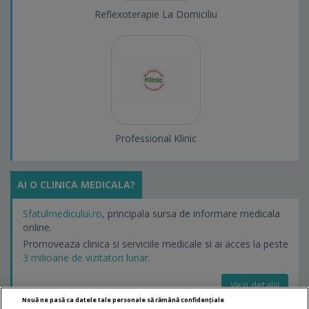
Reflexoterapie La Domiciliu
Professional Klinic
AI O CLINICA MEDICALA?
Sfatulmedicului.ro
, principala sursa de informare medicala
online.
Promoveaza clinica si serviciile medicale si ai acces la peste
3 milioane de vizitatori lunar.
Vezi detalii!
Nouă ne pasă ca datele tale personale să rămână confidențiale