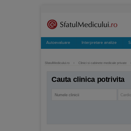
Autoevaluare
Interpretare analize
S
SfatulMedicului.ro
›
Clinici si cabinete medicale private
Cauta clinica potrivita
Cardio