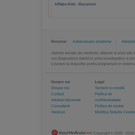
Affidea Kids - Bucuresti
Resurse:
Autoevaluare simptome
Interpre
Opiniile avizate ale medicilor, sfaturile si orice alt
nici diagnosticul stabilit in urma investigatiilor si 
ii punem la dispozitie pentru programare in sistem
Despre noi
Legal
Despre noi
Termeni si conditii
Contact
Politica de
Intrebari frecvente
confidentialitate
Consultanti
Politica de cookie
medicali
Modifica Setarile Cookie
© Copyright © 2005 - 2026