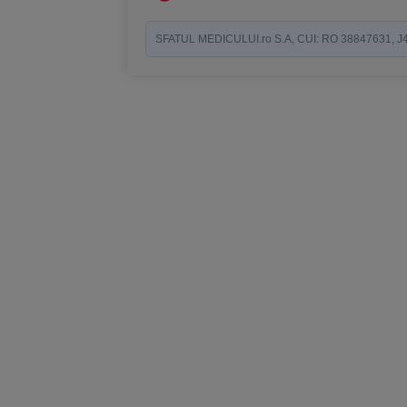
SFATUL MEDICULUI.ro S.A, CUI: RO 38847631, J40/19