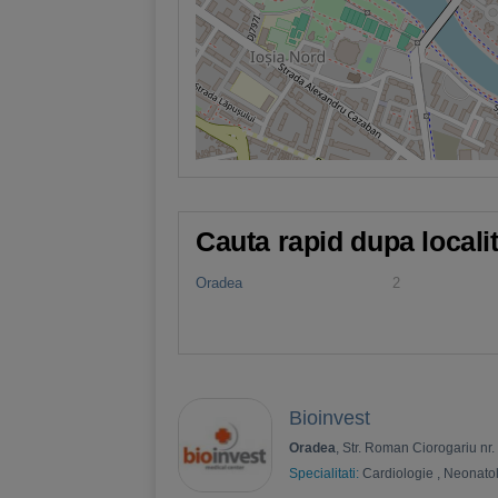
Cauta rapid dupa locali
Oradea
2
Bioinvest
Oradea
, Str. Roman Ciorogariu nr.
Specialitati:
Cardiologie
,
Neonato