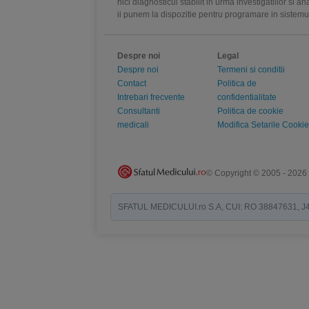
nici diagnosticul stabilit in urma investigatiilor si 
ii punem la dispozitie pentru programare in sistem
Despre noi
Legal
Despre noi
Termeni si conditii
Contact
Politica de
Intrebari frecvente
confidentialitate
Consultanti
Politica de cookie
medicali
Modifica Setarile Cookie
© Copyright © 2005 - 2026
SFATUL MEDICULUI.ro S.A, CUI: RO 38847631, J40/19