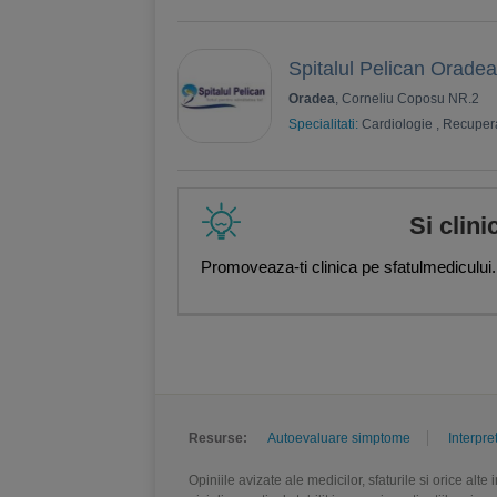
Spitalul Pelican Oradea
Oradea
, Corneliu Coposu NR.2
Specialitati:
Cardiologie
,
Recuper
Si clini
Promoveaza-ti clinica pe sfatulmedicului.
Resurse:
Autoevaluare simptome
Interpre
Opiniile avizate ale medicilor, sfaturile si orice alt