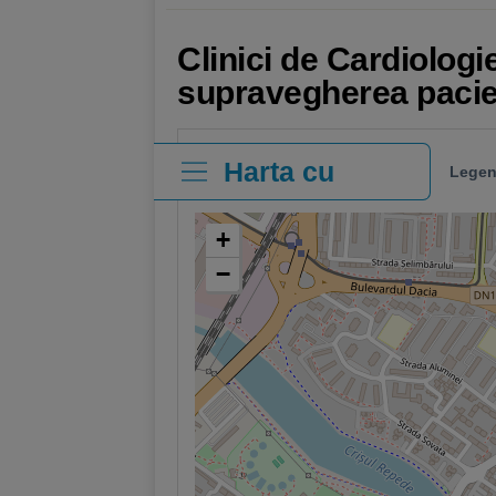
Clinici de Cardiologie
supravegherea pacien
Harta cu
Legen
clinici
+
−