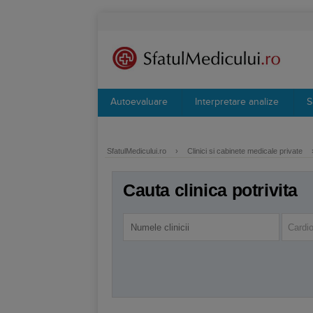
Autoevaluare
Interpretare analize
S
SfatulMedicului.ro
›
Clinici si cabinete medicale private
Cauta clinica potrivita
Cardio