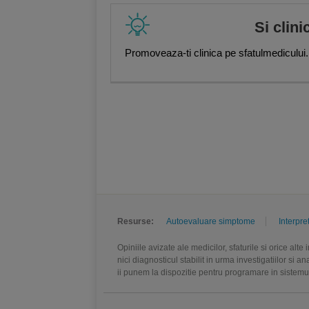
Si clini
Promoveaza-ti clinica pe sfatulmedicului.
Resurse:
Autoevaluare simptome
Interpre
Opiniile avizate ale medicilor, sfaturile si orice alt
nici diagnosticul stabilit in urma investigatiilor si 
ii punem la dispozitie pentru programare in sistem