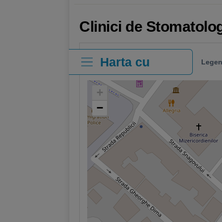
Clinici de Stomatolog
Harta cu
Legen
clinici
+
−