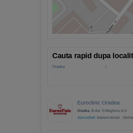
Cauta rapid dupa locali
Oradea
1
Euroclinic Oradea
Oradea
, B-dul. G.Magheru nr.5
Specialitati:
Implant dentar
,
Stoma