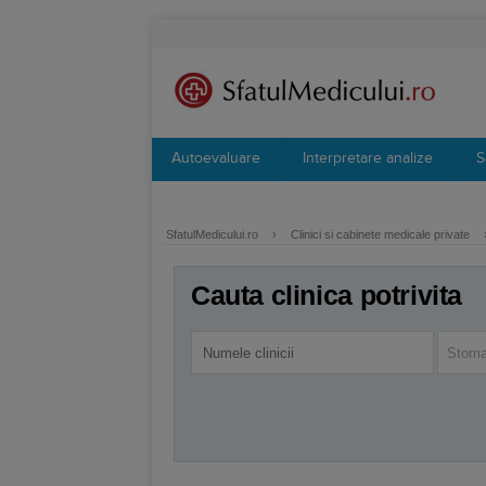
Autoevaluare
Interpretare analize
S
SfatulMedicului.ro
›
Clinici si cabinete medicale private
Cauta clinica potrivita
Stoma