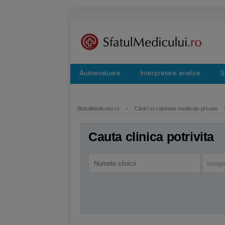
Autoevaluare
Interpretare analize
S
SfatulMedicului.ro
›
Clinici si cabinete medicale private
Cauta clinica potrivita
Imagi