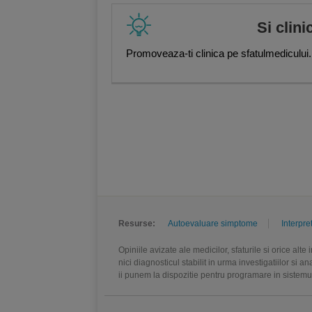
Si clini
Promoveaza-ti clinica pe sfatulmedicului.
Resurse:
Autoevaluare simptome
Interpre
Opiniile avizate ale medicilor, sfaturile si orice alt
nici diagnosticul stabilit in urma investigatiilor si 
ii punem la dispozitie pentru programare in sistem