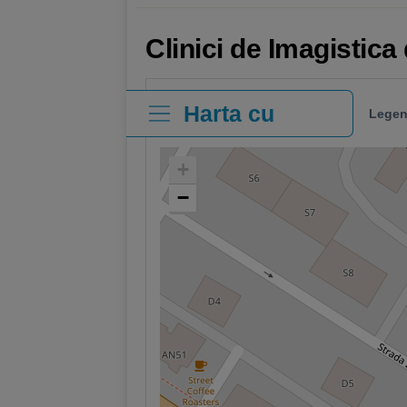
Clinici de Imagistic
Harta cu
Legen
clinici
+
−