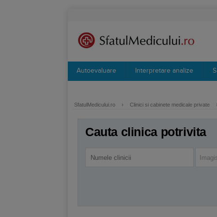
Autoevaluare
Interpretare analize
S
SfatulMedicului.ro
›
Clinici si cabinete medicale private
Cauta clinica potrivita
Imagi