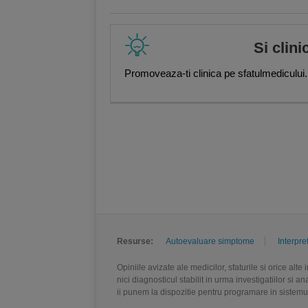
Si clini
Promoveaza-ti clinica pe sfatulmedicului.
Resurse:
Autoevaluare simptome
Interpre
Opiniile avizate ale medicilor, sfaturile si orice alt
nici diagnosticul stabilit in urma investigatiilor si 
ii punem la dispozitie pentru programare in sistem