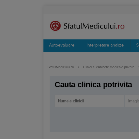
Autoevaluare
Interpretare analize
S
SfatulMedicului.ro
›
Clinici si cabinete medicale private
Cauta clinica potrivita
Imagi