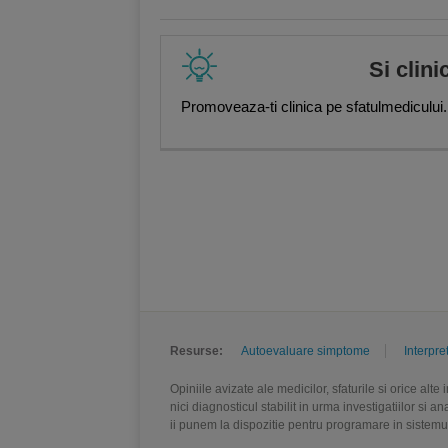
Si clini
Promoveaza-ti clinica pe sfatulmedicului.
Resurse:
Autoevaluare simptome
Interpre
Opiniile avizate ale medicilor, sfaturile si orice alt
nici diagnosticul stabilit in urma investigatiilor si 
ii punem la dispozitie pentru programare in sistem