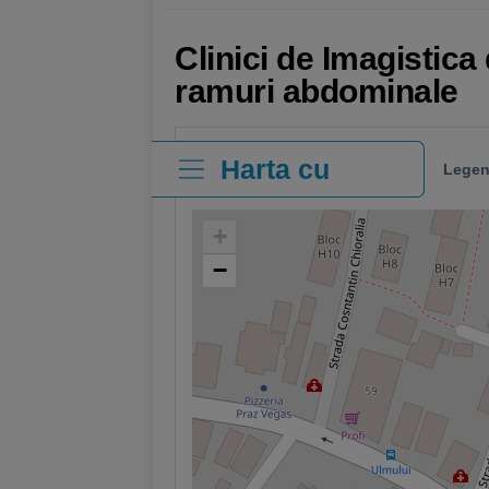
Clinici de Imagistic
ramuri abdominale
Harta cu
Legen
clinici
+
−