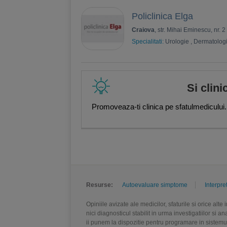
Policlinica Elga
Craiova
, str. Mihai Eminescu, nr. 2
Specialitati:
Urologie
,
Dermatolog
Si clini
Promoveaza-ti clinica pe sfatulmedicului.
Resurse:
Autoevaluare simptome
Interpre
Opiniile avizate ale medicilor, sfaturile si orice alt
nici diagnosticul stabilit in urma investigatiilor si 
ii punem la dispozitie pentru programare in sistem