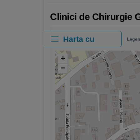
Clinici de Chirurgie 
Harta cu
Legen
clinici
+
−