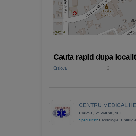
Cauta rapid dupa locali
Craiova
2
CENTRU MEDICAL HE
Craiova
, Str. Paltinis, Nr.1
Specialitati:
Cardiologie
,
Chirurgie