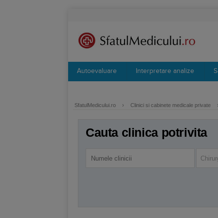
Autoevaluare
Interpretare analize
S
SfatulMedicului.ro
›
Clinici si cabinete medicale private
Cauta clinica potrivita
Chirur