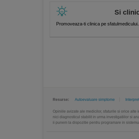
Si clini
Promoveaza-ti clinica pe sfatulmedicului.
Resurse:
Autoevaluare simptome
Interpre
Opiniile avizate ale medicilor, sfaturile si orice alt
nici diagnosticul stabilit in urma investigatiilor si 
ii punem la dispozitie pentru programare in sistem