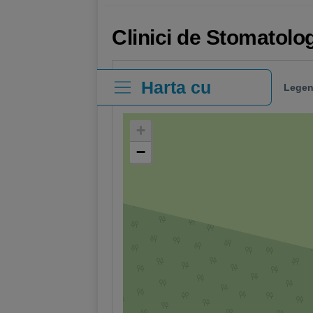
Clinici de Stomatolo
Harta cu
Legen
clinici
+
−