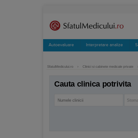
Autoevaluare
Interpretare analize
S
SfatulMedicului.ro
›
Clinici si cabinete medicale private
Cauta clinica potrivita
Stoma