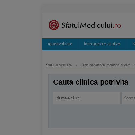
Autoevaluare
Interpretare analize
S
SfatulMedicului.ro
›
Clinici si cabinete medicale private
Cauta clinica potrivita
Stoma