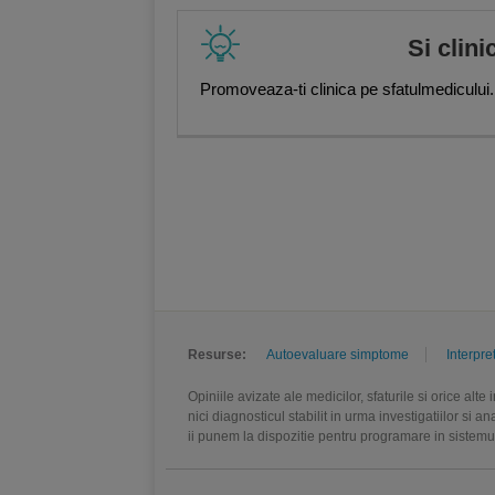
Si clini
Promoveaza-ti clinica pe sfatulmedicului.
Resurse:
Autoevaluare simptome
Interpre
Opiniile avizate ale medicilor, sfaturile si orice alt
nici diagnosticul stabilit in urma investigatiilor si 
ii punem la dispozitie pentru programare in sistem