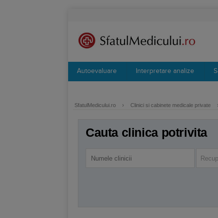
Autoevaluare
Interpretare analize
S
SfatulMedicului.ro
›
Clinici si cabinete medicale private
Cauta clinica potrivita
Recup