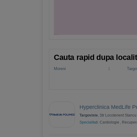
Cauta rapid dupa locali
Moreni
1
Targo
Hyperclinica MedLife 
Targoviste
, Str Locotenent Stancu 
Specialitati:
Cardiologie
,
Recuper