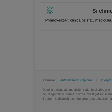
Si clini
Promoveaza-ti clinica pe sfatulmedicului.
Resurse:
Autoevaluare simptome
Interpre
Opiniile avizate ale medicilor, sfaturile si orice alt
nici diagnosticul stabilit in urma investigatiilor si 
ii punem la dispozitie pentru programare in sistem