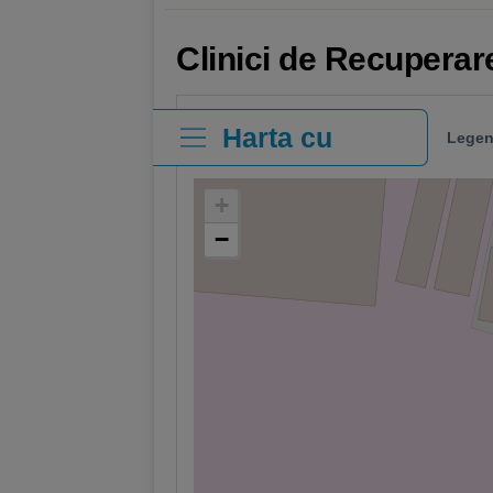
Clinici de Recuperar
Harta cu
Legen
clinici
+
−