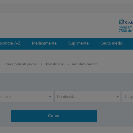
programa
7500 de 
anatate A-Z
Medicamente
Suplimente
Cauta medic
›
Clinici medicale private
›
Psihoterapie
›
Rezultate cautare
terapie
Dambovita
Targ