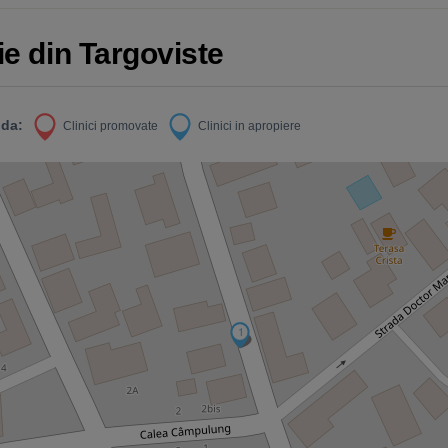
ie din Targoviste
da:
Clinici promovate
Clinici in apropiere
1