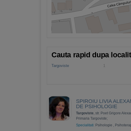
Cauta rapid dupa locali
Targoviste
1
SPIROIU LIVIA ALEXA
DE PSIHOLOGIE
Targoviste
, str. Poet Grigore Alexan
Primaria Targoviste;
Specialitati:
Psihologie
,
Psihotera