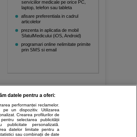
serviciilor medicale pe orice PC,
laptop, telefon sau tableta
afisare preferentiala in cadrul
articolelor
prezenta in aplicatia de mobil
SfatulMedicului (iOS, Android)
programari online nelimitate primite
prin SMS si email
răm datele pentru a oferi:
urarea performanței reclamelor.
Stiri medicale
 pe un dispozitiv. Utilizarea
onalizat. Crearea profilurilor de
ucational. Ele nu pot substitui consultul medical direct si
 pentru selectarea publicității
u publicitate personalizată.
a consultati fie medicul Dvs., fie unul dintre medicii pe care
area datelor limitate pentru a
statistici sau combinații de date