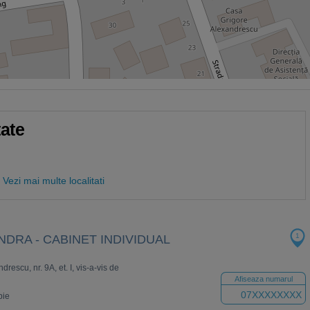
tate
Vezi mai multe localitati
1
NDRA - CABINET INDIVIDUAL
drescu, nr. 9A, et. I, vis-a-vis de
Afiseaza numarul
07XXXXXXXX
pie