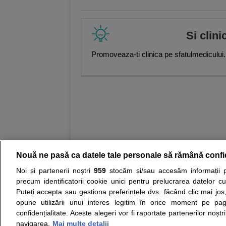
Si clini
Promoveaza-ti clinica pe sfatulmedicului.
Nouă ne pasă ca datele tale personale să rămână confi
Noi și partenerii noștri
959
stocăm și/sau accesăm informații pe
Resurse:
Autoevaluare simptome
Interpre
precum identificatorii cookie unici pentru prelucrarea datelor c
Puteți accepta sau gestiona preferințele dvs. făcând clic mai jos,
Opiniile avizate ale medicilor, sfaturile si orice alt
opune utilizării unui interes legitim în orice moment pe pag
nici diagnosticul stabilit in urma investigatiilor si 
confidențialitate. Aceste alegeri vor fi raportate partenerilor noștr
ii punem la dispozitie pentru programare in sistem
navigarea.
Mai multe detalii