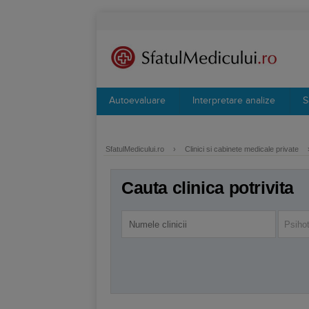
Autoevaluare
Interpretare analize
S
SfatulMedicului.ro
›
Clinici si cabinete medicale private
Cauta clinica potrivita
Psiho