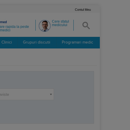
Contul Meu
Cere sfatul
medicului
re rapida la peste
medici
Clinici
Grupuri discutii
Programari medic
oviste