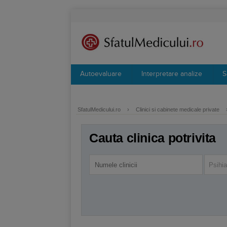
Autoevaluare
Interpretare analize
S
SfatulMedicului.ro
›
Clinici si cabinete medicale private
Cauta clinica potrivita
Psihia