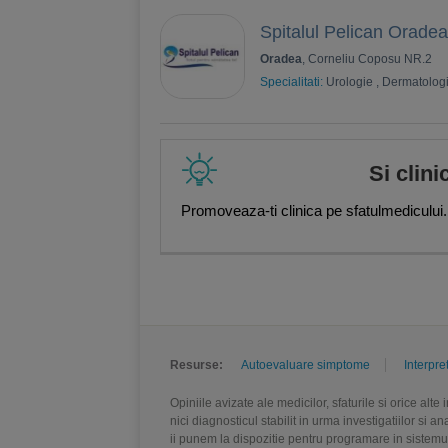
Spitalul Pelican Oradea
Oradea
, Corneliu Coposu NR.2
Specialitati:
Urologie
,
Dermatolog
Si clini
Promoveaza-ti clinica pe sfatulmedicului.
Resurse:
Autoevaluare simptome
Interpre
Opiniile avizate ale medicilor, sfaturile si orice alt
nici diagnosticul stabilit in urma investigatiilor si 
ii punem la dispozitie pentru programare in sistem