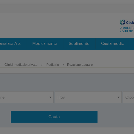
programa
7500 de 
anatate A-Z
Medicamente
Suplimente
Cauta medic
›
Clinici medicale private
›
Pediatrie
›
Rezultate cautare
rie
Ilfov
Otop