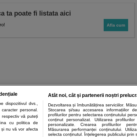
ca ta poate fi listata aici
ro!
Afla cum
dențiale
Atât noi, cât și partenerii noștri preluc
 dispozitivul dvs.,
Dezvoltarea și îmbunătățirea serviciilor. Măs
tare analize
Specialitati medicale
Boli si afectiuni
Calculatoare
u caracter personal.
Stocarea și/sau accesarea informațiilor de
profilurilor pentru selectarea conținutului pers
 respectiv vă puteți
e informatii despre sanatate disponibile pe sfatulmedicului.ro au scop informativ si ed
conținut personalizat. Utilizarea profilurilor
ina cu politica de
personalizate. Crearea profilurilor pentr
analizelor medicale. Va sfatuim, ca pe langa informatia primita pe sfatulmedicului.ro s
i și nu vă vor afecta
Măsurarea performanței conținutului. Utiliz
ul de programari la medic Clickmed.
selecta conținutul. Înțelegerea publicului prin 