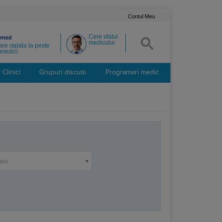
Contul Meu
Cere sfatul
medicului
re rapida la peste
medici
Clinici
Grupuri discutii
Programari medic
eni