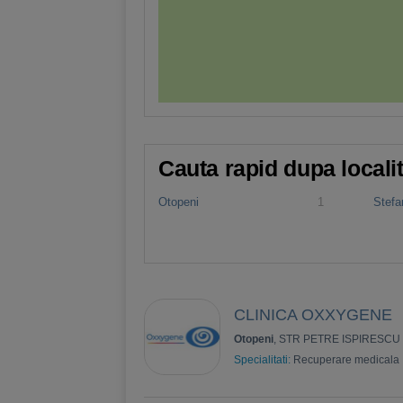
Cauta rapid dupa locali
Otopeni
1
Stefa
CLINICA OXXYGENE
Otopeni
, STR PETRE ISPIRESCU
Specialitati:
Recuperare medicala