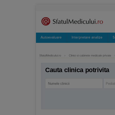
Autoevaluare
Interpretare analize
S
SfatulMedicului.ro
›
Clinici si cabinete medicale private
Cauta clinica potrivita
Pediat