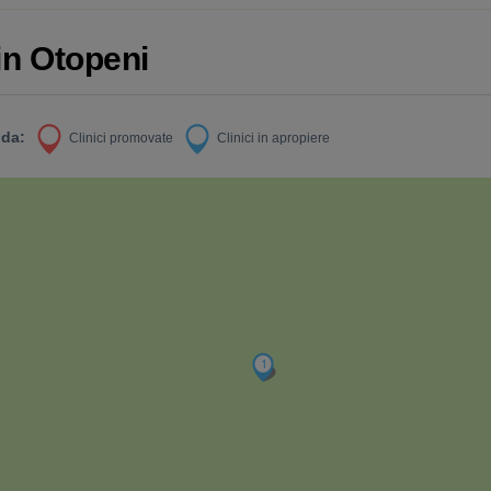
din Otopeni
da:
Clinici promovate
Clinici in apropiere
1