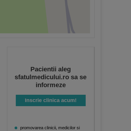
Pacientii aleg
sfatulmedicului.ro sa se
informeze
Inscrie clinica acum!
magistica
,
Pediatrie
,
Medicina interna
,
Kinetoterapie
,
Medicina alternativa
,
Medic
promovarea clinicii, medicilor si