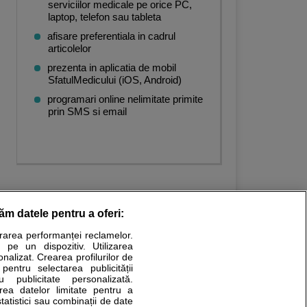
serviciilor medicale pe orice PC,
laptop, telefon sau tableta
afisare preferentiala in cadrul
articolelor
prezenta in aplicatia de mobil
SfatulMedicului (iOS, Android)
programari online nelimitate primite
prin SMS si email
răm datele pentru a oferi:
urarea performanței reclamelor.
Stiri medicale
 pe un dispozitiv. Utilizarea
onalizat. Crearea profilurilor de
ucational. Ele nu pot substitui consultul medical direct si
 pentru selectarea publicității
u publicitate personalizată.
a consultati fie medicul Dvs., fie unul dintre medicii pe care
area datelor limitate pentru a
statistici sau combinații de date