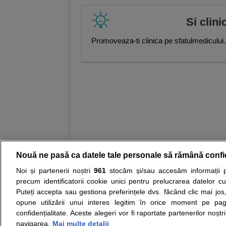
Si clini
Promoveaza-ti clinica pe sfatulmedicului.
Nouă ne pasă ca datele tale personale să rămână confi
Noi și partenerii noștri
961
stocăm și/sau accesăm informații pe
Resurse:
Autoevaluare simptome
Interpre
precum identificatorii cookie unici pentru prelucrarea datelor c
Puteți accepta sau gestiona preferințele dvs. făcând clic mai jos,
Opiniile avizate ale medicilor, sfaturile si orice alt
opune utilizării unui interes legitim în orice moment pe pag
nici diagnosticul stabilit in urma investigatiilor si 
confidențialitate. Aceste alegeri vor fi raportate partenerilor noștr
ii punem la dispozitie pentru programare in sistem
navigarea.
Mai multe detalii