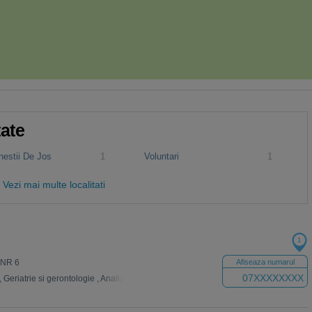
tate
nestii De Jos
1
Voluntari
1
Vezi mai multe localitati
1
 NR 6
Afiseaza numarul
07XXXXXXXX
,
Geriatrie si gerontologie
,
Analize Medicale
,
Psihiatrie
,
Fizioterapie
,
Ecografie
,
I