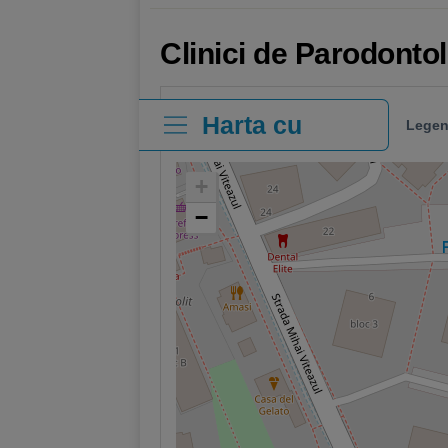
Clinici de Parodonto
Harta cu
Legen
clinici
+
−