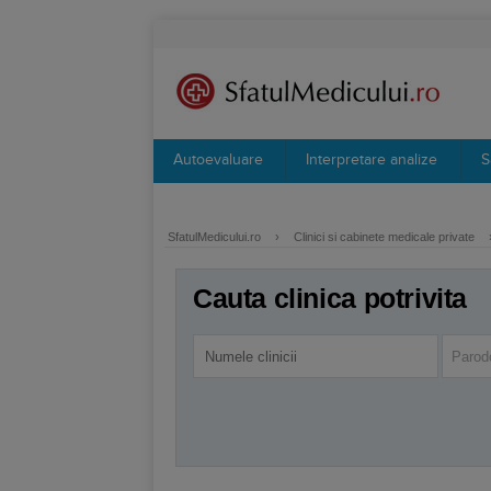
Autoevaluare
Interpretare analize
S
SfatulMedicului.ro
›
Clinici si cabinete medicale private
Cauta clinica potrivita
Parod