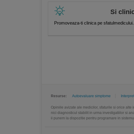
Si clini
Promoveaza-ti clinica pe sfatulmedicului.
Resurse:
Autoevaluare simptome
Interpre
Opiniile avizate ale medicilor, sfaturile si orice alt
nici diagnosticul stabilit in urma investigatiilor si 
ii punem la dispozitie pentru programare in sistem