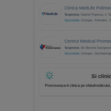
Clinica MedLife Polime
Targoviste
, Gabriel Popescu, 4, T
Specialitati:
Urologie
,
Psihiatrie
,
Centrul Medical Prome
Targoviste
, Str. Benone Georgesc
Specialitati:
Urologie
,
Dermatolog
Si clini
Promoveaza-ti clinica pe sfatulmedicului.