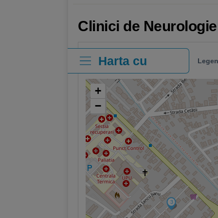
Clinici de Neurologie
Harta cu
Legen
clinici
+
−
3