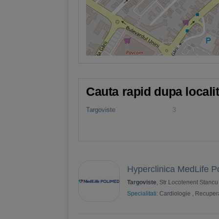
Cauta rapid dupa locali
Targoviste
3
Hyperclinica MedLife 
Targoviste
, Str Locotenent Stancu 
Specialitati:
Cardiologie
,
Recuper