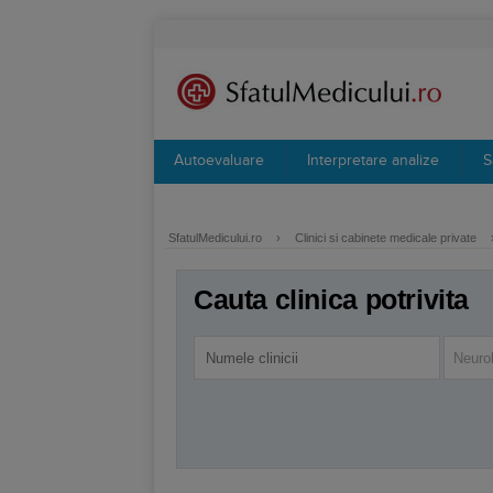
Autoevaluare
Interpretare analize
S
SfatulMedicului.ro
›
Clinici si cabinete medicale private
Cauta clinica potrivita
Neuro