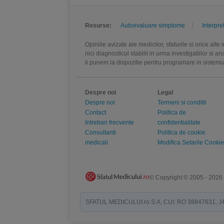
Resurse:
Autoevaluare simptome
Interpre
Opiniile avizate ale medicilor, sfaturile si orice alt
nici diagnosticul stabilit in urma investigatiilor si 
ii punem la dispozitie pentru programare in sistem
Despre noi
Legal
Despre noi
Termeni si conditii
Contact
Politica de
Intrebari frecvente
confidentialitate
Consultanti
Politica de cookie
medicali
Modifica Setarile Cookie
© Copyright © 2005 - 2026
SFATUL MEDICULUI.ro S.A, CUI: RO 38847631, J40/19