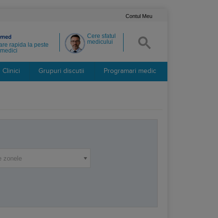
Contul Meu
Cere sfatul
medicului
re rapida la peste
medici
Clinici
Grupuri discutii
Programari medic
e zonele