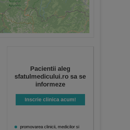
Pacientii aleg
sfatulmedicului.ro sa se
informeze
Inscrie clinica acum!
,
Dermatologie
,
Ingrijire la domiciliu
,
Fizioterapie
,
Neurochirurgie
,
Ginecologie
,
B
promovarea clinicii, medicilor si