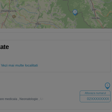
2
tate
Vezi mai multe localitati
1
Afiseaza numarul
02XXXXXXXX
are medicala
,
Neonatologie
,
Urologie
,
Analize Medicale
,
Neurologie
,
Psihiatrie