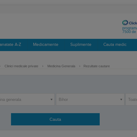
programa
7500 de 
anatate A-Z
Medicamente
Suplimente
Cauta medic
›
Clinici medicale private
›
Medicina Generala
›
Rezultate cautare
ina generala
Bihor
Toat