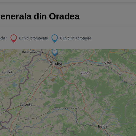
Generala din Oradea
da:
Clinici promovate
Clinici in apropiere
1