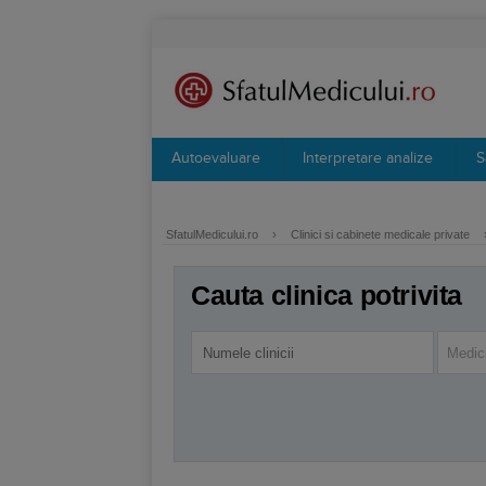
Autoevaluare
Interpretare analize
S
SfatulMedicului.ro
›
Clinici si cabinete medicale private
Cauta clinica potrivita
Medic