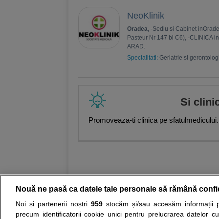
NeoKlinik
Oradea
, -Sediu si Cabinet inOradea
Pasteur Nr 147 bl C6), -CLINICA i
ARAD.
Specialitati:
Geriatrie si gerontolog
Si clini
Promoveaza-ti clinica pe sfatulmedicului.
Nouă ne pasă ca datele tale personale să rămână confi
Noi și partenerii noștri
959
stocăm și/sau accesăm informații pe
Resurse:
Autoevaluare simptome
Interpre
precum identificatorii cookie unici pentru prelucrarea datelor c