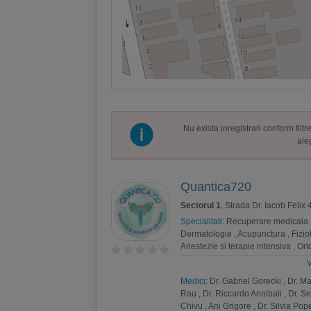
Nu exista inregistrari conform fil
ale
Quantica720
Sectorul 1
, Strada Dr. Iacob Felix
Specialitati:
Recuperare medicala
Dermatologie
,
Acupunctura
,
Fizio
Anestezie si terapie intensiva
,
Ort
Oncologie
,
Gastroenterologie
,
Fl
V
,
Kinetoterapie
,
Ingrijiri paliative
,
N
Medici:
Dr. Gabriel Gorecki
,
Dr. M
Genetica
,
Apifitoterapie
,
Medicina
Rau
,
Dr. Riccardo Annibali
,
Dr. S
Chivu
,
Ani Grigore
,
Dr. Silvia Pop