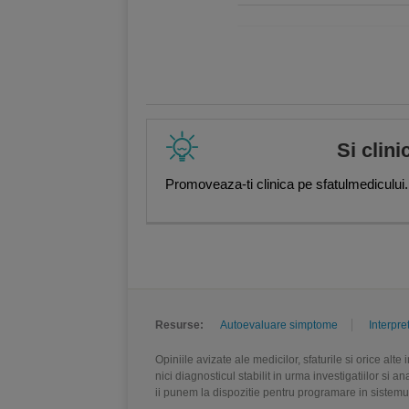
,
Mirela Ilie
,
Alina Maftei
,
Iuliana 
Gabriela Solomon
,
Daniela Nichit
Danila
,
Dr. Mihaela Dumitru
,
Dr. 
Ghergus
,
Andreea Serban
,
Alina
Peter Mölleney
Si clini
Promoveaza-ti clinica pe sfatulmedicului.
Resurse:
Autoevaluare simptome
Interpre
Opiniile avizate ale medicilor, sfaturile si orice alt
nici diagnosticul stabilit in urma investigatiilor si 
ii punem la dispozitie pentru programare in sistem