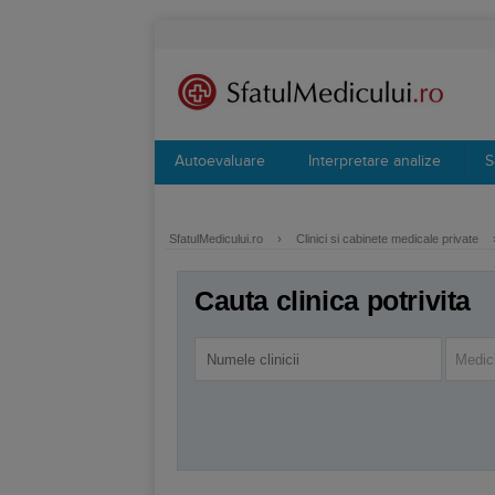
Autoevaluare
Interpretare analize
S
SfatulMedicului.ro
›
Clinici si cabinete medicale private
Cauta clinica potrivita
Medici