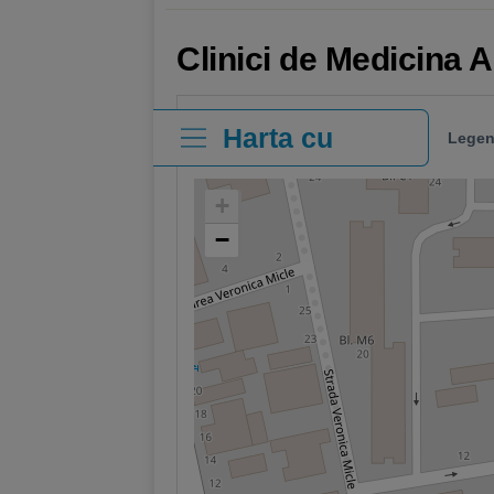
Clinici de Medicina A
Harta cu
Legen
clinici
+
−