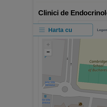
Clinici de Endocrinol
Harta cu
Legen
clinici
+
−