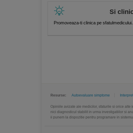
Si clini
Promoveaza-ti clinica pe sfatulmedicului.
Resurse:
Autoevaluare simptome
Interpre
Opiniile avizate ale medicilor, sfaturile si orice alt
nici diagnosticul stabilit in urma investigatiilor si 
ii punem la dispozitie pentru programare in sistem