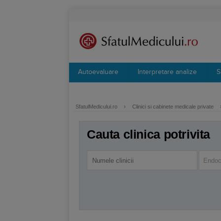
Autoevaluare
Interpretare analize
S
SfatulMedicului.ro
›
Clinici si cabinete medicale private
Cauta clinica potrivita
Endoc