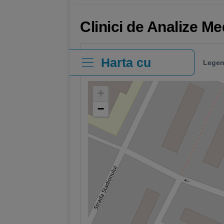
Clinici de Analize M
Harta cu
Legen
clinici
+
−