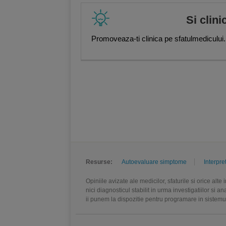
Si clini
Promoveaza-ti clinica pe sfatulmedicului.
Resurse:
Autoevaluare simptome
Interpre
Opiniile avizate ale medicilor, sfaturile si orice alt
nici diagnosticul stabilit in urma investigatiilor si 
ii punem la dispozitie pentru programare in sistem