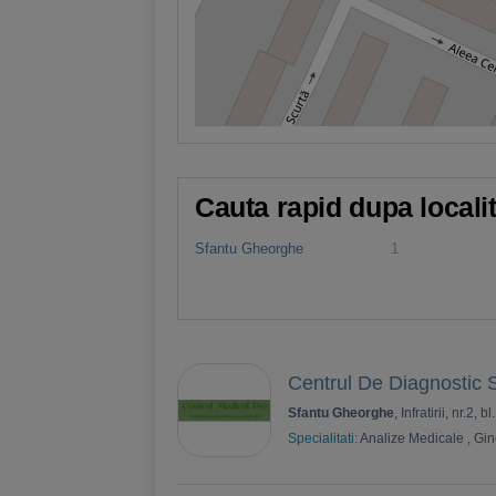
Cauta rapid dupa locali
Sfantu Gheorghe
1
Centrul De Diagnostic
Sfantu Gheorghe
, Infratirii, nr.2, b
Specialitati:
Analize Medicale
,
Gin