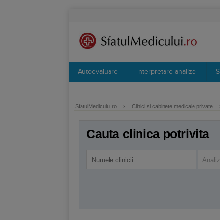
Autoevaluare
Interpretare analize
S
SfatulMedicului.ro
›
Clinici si cabinete medicale private
Cauta clinica potrivita
Anali