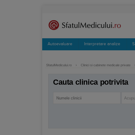
Autoevaluare
Interpretare analize
S
SfatulMedicului.ro
›
Clinici si cabinete medicale private
Cauta clinica potrivita
Acupu