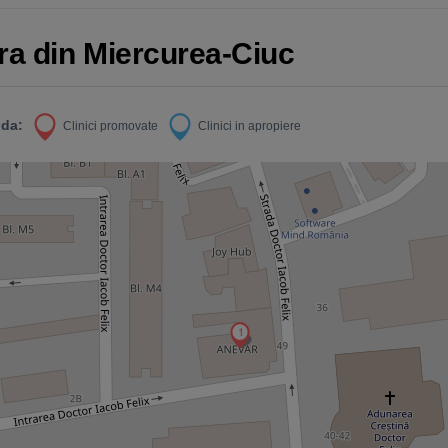
ra din Miercurea-Ciuc
da:
Clinici promovate
Clinici in apropiere
1