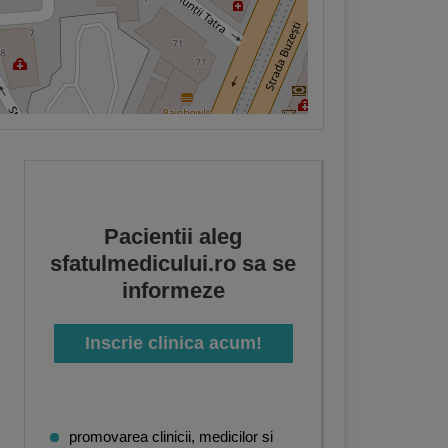
Pacientii aleg
sfatulmedicului.ro sa se
informeze
Inscrie clinica acum!
promovarea clinicii, medicilor si