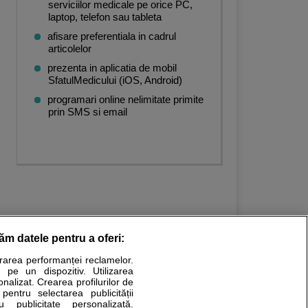
serviciilor medicale pe orice PC,
laptop, telefon sau tableta
afisare preferentiala in cadrul
articolelor
prezenta in aplicatia de mobil
SfatulMedicului (iOS, Android)
programari online nelimitate primite
prin SMS si email
răm datele pentru a oferi:
urarea performanței reclamelor.
Stiri medicale
 pe un dispozitiv. Utilizarea
onalizat. Crearea profilurilor de
ucational. Ele nu pot substitui consultul medical direct si
 pentru selectarea publicității
u publicitate personalizată.
a consultati fie medicul Dvs., fie unul dintre medicii pe care