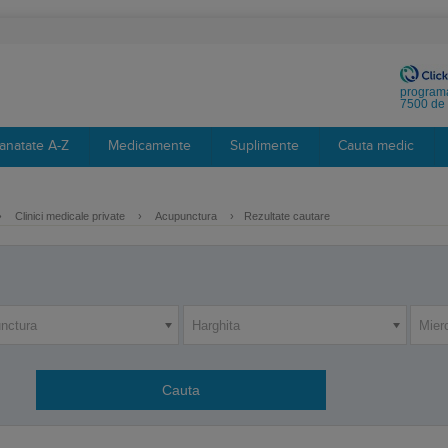
programa
7500 de 
anatate A-Z
Medicamente
Suplimente
Cauta medic
›
Clinici medicale private
›
Acupunctura
›
Rezultate cautare
nctura
Harghita
Mier