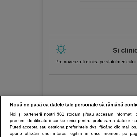
,
Mirela Ilie
,
Alina Maftei
,
Iuliana 
Gabriela Solomon
,
Daniela Nichit
Danila
,
Dr. Mihaela Dumitru
,
Dr. 
Ghergus
,
Andreea Serban
,
Alina
Peter Mölleney
Si clini
Promoveaza-ti clinica pe sfatulmedicului.
Nouă ne pasă ca datele tale personale să rămână confi
Noi și partenerii noștri
961
stocăm și/sau accesăm informații pe
Resurse:
Autoevaluare simptome
Interpre
precum identificatorii cookie unici pentru prelucrarea datelor c
Puteți accepta sau gestiona preferințele dvs. făcând clic mai jos,
Opiniile avizate ale medicilor, sfaturile si orice alt
opune utilizării unui interes legitim în orice moment pe pag
nici diagnosticul stabilit in urma investigatiilor si 