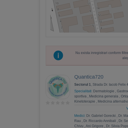
Nu exista inregistrari conform fil
ale
Quantica720
Sectorul 1
, Strada Dr. Iacob Felix
Specialitati:
Dermatologie
,
Gastro
sportiva
,
Medicina generala
,
Orto
Kinetoterapie
,
Medicina alternativ
Endocrinologie
,
Medicina interna
V
intensiva
,
Ortopedie si traumatolo
Medici:
Dr. Gabriel Gorecki
,
Dr. M
Ingrijiri paliative
,
Pediatrie
,
Apifito
Rau
,
Dr. Riccardo Annibali
,
Dr. S
Chivu
,
Ani Grigore
,
Dr. Silvia Pop