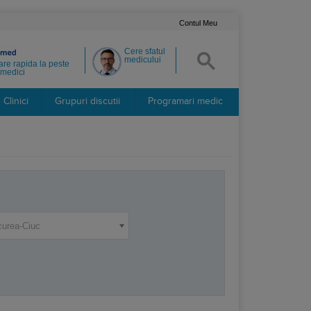
Contul Meu
Cere sfatul
medicului
re rapida la peste
medici
Clinici
Grupuri discutii
Programari medic
curea-Ciuc