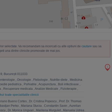
trelor selectate. Va recomandam sa incercati cu alte optiuni de
cautare
sau sa
geti una dintre clinicile promovate de mai jos.
1
 49, București 011033
enterologie
,
Oncologie
,
Flebologie
,
Nutritie-diete
,
Medicina
pedie pediatrica
,
Psihiatrie
,
Acupunctura
,
Boli infectioase
,
a
,
Recuperare medicala
,
Analize Medicale
,
Fizioterapie
,
,
Homeopatie
,
Estetica
,
Psihologie
,
Anestezie si terapie
ezi toate specialitatile clinicii
gie
,
Diabet, nutritie, boli metabolice
,
Alergologie-Imunologie
,
ariano Bueno Cortes
,
Dr. Cristina Popescu
,
Prof. Dr. Thomas
terapie
,
Genetica
ebastjan Perko
,
Mariana Sturza
,
Constantin Savin
,
Aurelian
escu
,
Dr. Monica Ungvari
,
Marilena Murgulet
,
Manuela Udrea