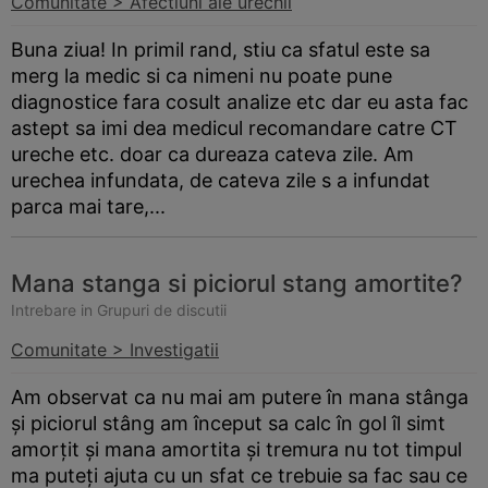
Comunitate > Afectiuni ale urechii
Buna ziua! In primil rand, stiu ca sfatul este sa
merg la medic si ca nimeni nu poate pune
diagnostice fara cosult analize etc dar eu asta fac
astept sa imi dea medicul recomandare catre CT
ureche etc. doar ca dureaza cateva zile. Am
urechea infundata, de cateva zile s a infundat
parca mai tare,...
Mana stanga si piciorul stang amortite?
Intrebare in Grupuri de discutii
Comunitate > Investigatii
Am observat ca nu mai am putere în mana stânga
și piciorul stâng am început sa calc în gol îl simt
amorțit și mana amortita și tremura nu tot timpul
ma puteți ajuta cu un sfat ce trebuie sa fac sau ce