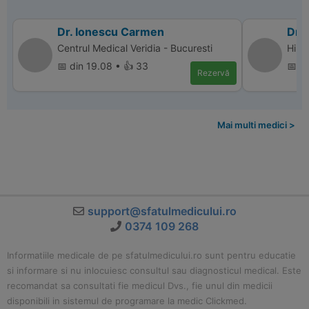
Dr. Ionescu Carmen
Dr.
Centrul Medical Veridia - Bucuresti
Hiper
📅 din 19.08 • 👍 33
📅 di
Rezervă
Mai multi medici >
support@sfatulmedicului.ro
0374 109 268
Informatiile medicale de pe sfatulmedicului.ro sunt pentru educatie
si informare si nu inlocuiesc consultul sau diagnosticul medical. Este
recomandat sa consultati fie medicul Dvs., fie unul din medicii
disponibili in sistemul de programare la medic Clickmed.