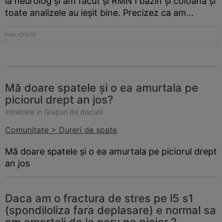
la neurolog și am făcut și RMN l bazin și coloana și
toate analizele au ieșit bine. Precizez ca am...
Mă doare spatele și o ea amurtala pe
piciorul drept an jos?
Intrebare in Grupuri de discutii
Comunitate > Dureri de spate
Mă doare spatele și o ea amurtala pe piciorul drept
an jos
Daca am o fractura de stres pe l5 s1
(spondiloliza fara deplasare) e normal sa