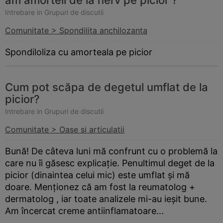
am amorteli de la nerv pe picior ?
Intrebare in Grupuri de discutii
Comunitate > Spondilita anchilozanta
Spondiloliza cu amorteala pe picior
Cum pot scăpa de degetul umflat de la
picior?
Intrebare in Grupuri de discutii
Comunitate > Oase si articulatii
Bună! De câteva luni mă confrunt cu o problemă la
care nu îi găsesc explicație. Penultimul deget de la
picior (dinaintea celui mic) este umflat și mă
doare. Menționez că am fost la reumatolog +
dermatolog , iar toate analizele mi-au ieșit bune.
Am încercat creme antiinflamatoare...