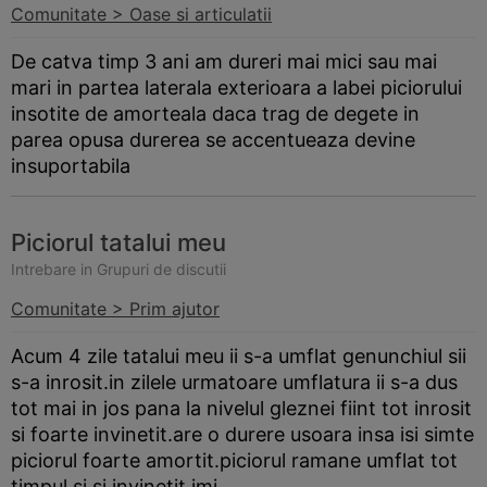
Comunitate > Oase si articulatii
De catva timp 3 ani am dureri mai mici sau mai
mari in partea laterala exterioara a labei piciorului
insotite de amorteala daca trag de degete in
parea opusa durerea se accentueaza devine
insuportabila
Piciorul tatalui meu
Intrebare in Grupuri de discutii
Comunitate > Prim ajutor
Acum 4 zile tatalui meu ii s-a umflat genunchiul sii
s-a inrosit.in zilele urmatoare umflatura ii s-a dus
tot mai in jos pana la nivelul gleznei fiint tot inrosit
si foarte invinetit.are o durere usoara insa isi simte
piciorul foarte amortit.piciorul ramane umflat tot
timpul si si invinetit.imi...