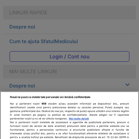
LINKURI RAPIDE
Despre noi
Cum te ajuta SfatulMedicului
Login / Cont nou
MAI MULTE LINKURI
Despre noi
Nouă ne pasă ca datele tale personale să rămână confidențiale
Legal
Noi și partenerii noștri
959
stocăm și/sau accesăm informații pe dispozitivul dvs., precum
identificatorii cookie unici pentru prelucrarea datelor cu caracter personal. Puteți accepta sau
gestiona preferințele dvs. făcând clic mai jos, respectiv vă puteți opune utilizării unui interes legitim
Drepturile consumatorului
în orice moment pe pagina cu politica de confidențialitate. Aceste alegeri vor fi raportate
partenerilor noștri și nu vă vor afecta navigarea.
Mai multe detalii
Noi si partenerii nostri (retelele de socializare si agentiile de publicitate partenere, precum si
furnizorii nostri de servicii de date analitice) prelucram date pentru a permite website-ului sa
Parteneri
functioneze, pentru a personaliza continutul si anunturile publicitare afisate in functie de
interesele si/sau profilul dvs., pentru a va oferi functionalitati aferente retelelor de socializare si
pentru a analiza traficul pe website. Beneficiati de drepturile prevazute de art. 15-22 din GDPR in