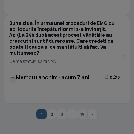
Buna ziua. În urma unei proceduri de EMG cu
ac, locurile înțepăturilor mi s-a învinețit.
Azi(La 24h după acest proces) vânătăile au
crescut si sunt f dureroase. Care credeti ca
poate fi cauza si ce ma sfătuiți să fac. Va
multumesc?
Ce ma sfătuiți să fac?😕
Membru anonim · acum 7 ani
0
0
1
2
3
…
15
›