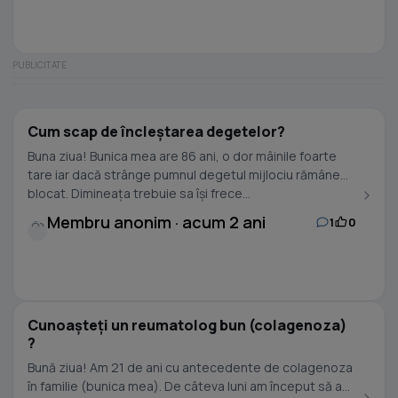
Cum scap de încleștarea degetelor?
Buna ziua! Bunica mea are 86 ani, o dor mâinile foarte
tare iar dacă strânge pumnul degetul mijlociu rămâne
blocat. Dimineața trebuie sa își frece...
Membru anonim · acum 2 ani
1
0
Cunoașteți un reumatolog bun (colagenoza)
?
Bună ziua! Am 21 de ani cu antecedente de colagenoza
în familie (bunica mea). De câteva luni am început să am