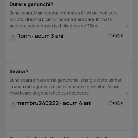
Durere genunchi?
Buna seara. Mam operat in urma cu 8 luni de menisc la
piciorul drept și piciorul încă ma mai doare. În toată
aceasta perioada am luat skudexa de 75mg...
Florin · acum 3 ani
0
0
F
Ileana ?
Buna seara am dureri la genunchiul stang si este umflat
in urma radiografiei am primit urmatorul rezultat. Minime
modificare degenerative cu reducerea...
membru240222 · acum 4 ani
0
0
M