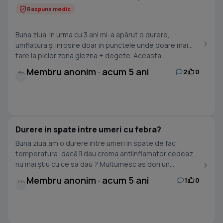
Raspuns medic
Buna ziua. In urma cu 3 ani mi-a apărut o durere,
umflatura și inrosire doar in punctele unde doare mai
tare la picior zona glezna + degete. Aceasta...
Membru anonim · acum 5 ani
2
0
Durere in spate intre umeri cu febra?
Buna ziua,am o durere intre umeri in spate de fac
temperatura ,dacă îi dau crema antiinflamator cedează
nu mai știu cu ce sa dau ? Multumesc as dori un...
Membru anonim · acum 5 ani
1
0