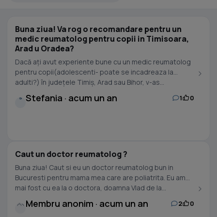
Buna ziua! Va rog o recomandare pentru un
medic reumatolog pentru copii in Timisoara,
Arad u Oradea?
Dacă ați avut experiente bune cu un medic reumatolog
pentru copii(adolescenti- poate se incadreaza la
adulti?) în județele Timiș, Arad sau Bihor, v-as...
Stefania · acum un an
1
0
S
Caut un doctor reumatolog ?
Buna ziua! Caut si eu un doctor reumatolog bun in
Bucuresti pentru mama mea care are poliatrita. Eu am
mai fost cu ea la o doctora, doamna Vlad de la...
Membru anonim · acum un an
2
0