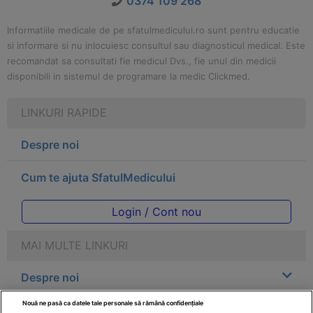
0374 109 268
Informatiile medicale de pe sfatulmedicului.ro sunt pentru educatie
si informare si nu inlocuiesc consultul sau diagnosticul medical. Este
recomandat sa consultati fie medicul Dvs., fie unul din medicii
disponibili in sistemul de programare la medic Clickmed.
LINKURI RAPIDE
Despre noi
Cum te ajuta SfatulMedicului
Login / Cont nou
MAI MULTE LINKURI
Despre noi
Nouă ne pasă ca datele tale personale să rămână confidențiale
Legal