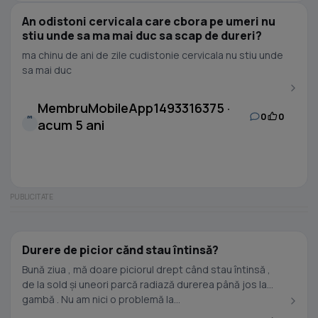
An odistoni cervicala care cbora pe umeri nu
stiu unde sa ma mai duc sa scap de dureri?
ma chinu de ani de zile cudistonie cervicala nu stiu unde
sa mai duc
MembruMobileApp1493316375 ·
0
0
M
acum 5 ani
Durere de picior cănd stau întinsă?
Bună ziua , mă doare piciorul drept când stau întinsă ,
de la sold și uneori parcă radiază durerea până jos la
gambă . Nu am nici o problemă la...