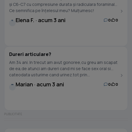
și C6-C7 cu compresiune durata și radiculara foraminala.
Ce semnifica pe înțelesul meu? Mulțumesc!
Elena F. · acum 3 ani
0
0
E
Dureri articulare?
Am 34 ani. In trecut am avut gonoree,cu greu am scapat
de ea,de atunci am dureri cand mi se face sex oral si
cateodata usturime cand urinez.tot prin...
Marian · acum 3 ani
0
0
M