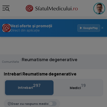
Vezi oferte și promoții
×
▶ GooglePlay
Direct din aplicație
›
Reumatisme degenerative
Comunitate
Intrebari Reumatisme degenerative
297
19
Intrebari
Medici
Doar cu raspuns medic