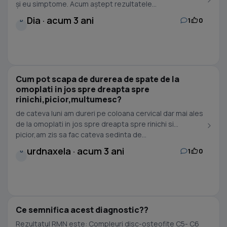
și eu simptome. Acum aștept rezultatele...
Dia · acum 3 ani
1
0
D
Cum pot scapa de durerea de spate de la
omoplati in jos spre dreapta spre
rinichi,picior,multumesc?
de cateva luni am dureri pe coloana cervical dar mai ales
de la omoplati in jos spre dreapta spre rinichi si
picior,am zis sa fac cateva sedinta de...
urdnaxela · acum 3 ani
1
0
U
Ce semnifica acest diagnostic??
Rezultatul RMN este: Compleuri disc-osteofite C5- C6