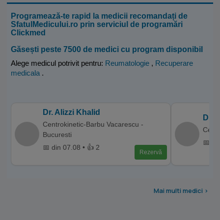
Programează-te rapid la medicii recomandați de
SfatulMedicului.ro prin serviciul de programări
Clickmed
Găsești peste 7500 de medici cu program disponibil
Alege medicul potrivit pentru:
Reumatologie
,
Recuperare
medicala
.
Dr. Alizzi Khalid
Dr. 
Centrokinetic-Barbu Vacarescu -
Centr
Bucuresti
📅 di
📅 din 07.08 • 👍 2
Rezervă
Mai multi medici >