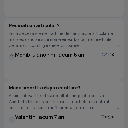
Reumatism articular ?
Bună de ceva vreme mai bine de 1 an ma dor articulațiile
mai ales cand se schimba vremea. Ma dor încheieturile
de la mâini, cotul, gleznele, picioarele...
Membru anonim · acum 6 ani
1
0
Mana amortita dupa recoltare?
Acum cateva zile mi s a recoltat sange pt o analiza.
Cand mi a introdus acul in mana, la incheietura cotului,
am simtit ca si cum m ar fi curentat, dar nu am...
Valentin · acum 7 ani
0
0
V