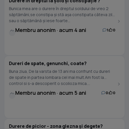
Durere în dreptul la șold și constipație ?
Bunica mea are o durere în dreptul soldului de vreo 2
săptămâni,se constipa și stă așa constipata câteva zile
sau o săptămână și iese foarte...
Membru anonim · acum 4 ani
1
0
Dureri de spate, genunchi, coate?
Buna ziua, De la varsta de 13 ani ma confrunt cu dureri
de spate in partea lombara cel mai mult.Am fost la
control si s-a descoperit o scolioza mica....
Membru anonim · acum 5 ani
0
0
Durere de picior - zona glezna și degete?