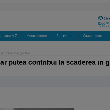
programa
7500 de 
anatate A-Z
Medicamente
Suplimente
Cauta medic
bui la scaderea in greutate
 ar putea contribui la scaderea in g