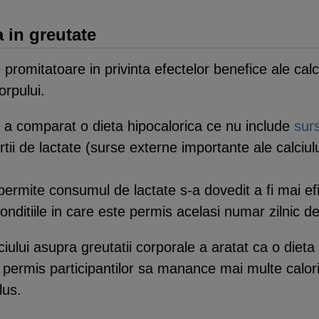
a in greutate
promitatoare in privinta efectelor benefice ale calci
orpului.
te a comparat o dieta hipocalorica ce nu include
sur
rtii de lactate (surse externe importante ale calciulu
permite consumul de lactate s-a dovedit a fi mai ef
onditiile in care este permis acelasi numar zilnic de 
ciului asupra greutatii corporale a aratat ca o dieta
 permis participantilor sa manance mai multe calori
lus.