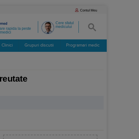
Contul Meu
Cere sfatul
medicului
re rapida la peste
medici
Clinici
Grupuri discutii
Programari medic
reutate