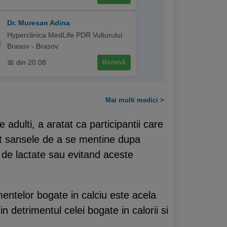
Dr. Muresan Adina
Hyperclinica MedLife PDR Vulturului
Brasov - Brasov
📅 din 20.08
Rezervă
Mai multi medici >
adulti, a aratat ca participantii care
cut sansele de a se mentine dupa
 de lactate sau evitand aceste
mentelor bogate in calciu este acela
 detrimentul celei bogate in calorii si