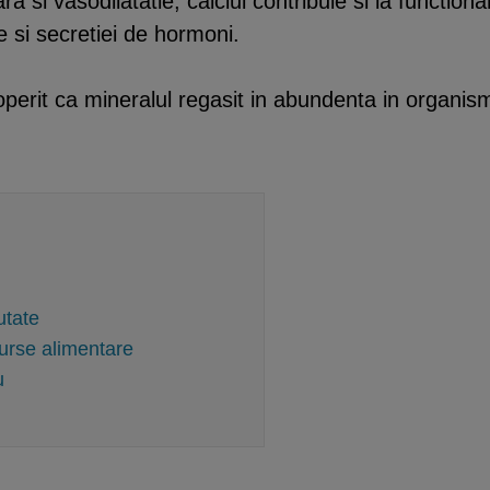
a si vasodilatatie, calciul contribuie si la function
 si secretiei de hormoni.
coperit ca mineralul regasit in abundenta in organis
utate
urse alimentare
u