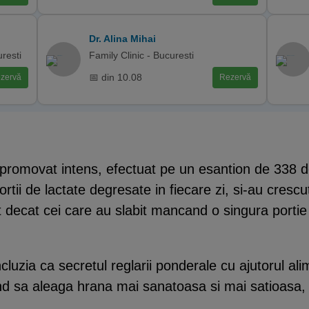
Dr. Alina Mihai
uresti
Family Clinic - Bucuresti
📅 din 10.08
zervă
Rezervă
 promovat intens, efectuat pe un esantion de 338 de 
rtii de lactate degresate in fiecare zi, si-au cres
lt decat cei care au slabit mancand o singura portie
cluzia ca secretul reglarii ponderale cu ajutorul ali
nd sa aleaga hrana mai sanatoasa si mai satioasa, in