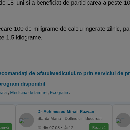
de 18 luni si a beneficiat de participarea a peste 
care 100 de miligrame de calciu ingerate zilnic, par
e 1,5 kilograme.
ecomandați de SfatulMedicului.ro prin serviciul de 
program disponibil
rala
,
Medicina de familie
,
Ecografie
.
Dr. Achimescu Mihail Razvan
Sfanta Maria - Delfinului - Bucuresti
📅 din 07.08 • 👍 12
zervă
Rezervă