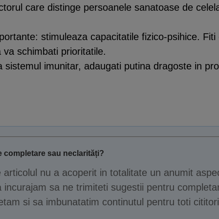
 factorul care distinge persoanele sanatoase de celela
rtante: stimuleaza capacitatile fizico-psihice. Fiti o
a va schimbati prioritatile.
 sistemul imunitar, adaugati putina dragoste in pr
 completare sau neclarități?
e articolul nu a acoperit in totalitate un anumit aspe
 incurajam sa ne trimiteti sugestii pentru completar
tam si sa imbunatatim continutul pentru toti cititori