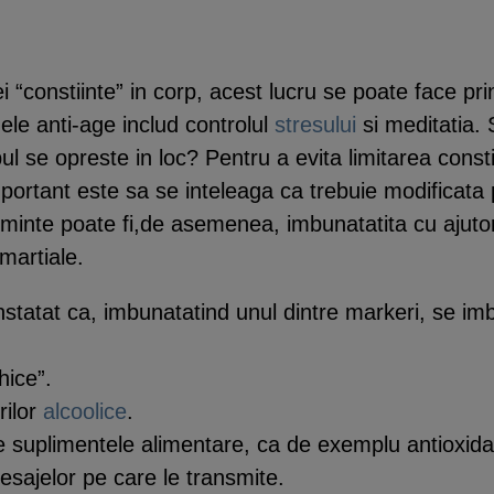
“constiinte” in corp, acest lucru se poate face prin
mele anti-age includ controlul
stresului
si meditatia.
ul se opreste in loc? Pentru a evita limitarea consti
ortant este sa se inteleaga ca trebuie modificata p
minte poate fi,de asemenea, imbunatatita cu ajutoru
 martiale.
tatat ca, imbunatatind unul dintre markeri, se imb
hice”.
rilor
alcoolice
.
le suplimentele alimentare, ca de exemplu antioxidant
mesajelor pe care le transmite.