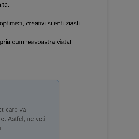
lte.
ptimisti, creativi si entuziasti.
opria dumneavoastra viata!
ct care va
e. Astfel, ne veti
i.