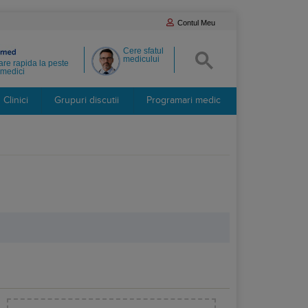
Contul Meu
Cere sfatul
medicului
re rapida la peste
medici
Clinici
Grupuri discutii
Programari medic