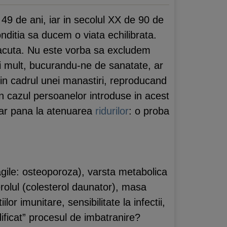
49 de ani, iar in secolul XX de 90 de
nditia sa ducem o viata echilibrata.
 placuta. Nu este vorba sa excludem
i mult, bucurandu-ne de sanatate, ar
 in cadrul unei manastiri, reproducand
n cazul persoanelor introduse in acest
hiar pana la atenuarea
ridurilor
: o proba
gile: osteoporoza), varsta metabolica
terolul (colesterol daunator), masa
r imunitare, sensibilitate la infectii,
odificat” procesul de imbatranire?