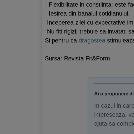
- Flexibilitate in constiinta: este
- Iesirea din banalul cotidianului.
-Inceperea zilei cu expectative impo
-Nu fiti rigizi; trebuie sa invatati s
Si pentru ca
dragostea
stimuleaza
Sursa: Revista Fit&Form
Ai o propunere de
In cazul in car
intereseaza, va
ajuta sa comple