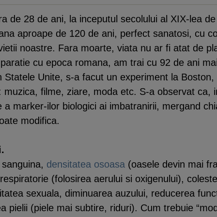
de 28 de ani, la inceputul secolului al XIX-lea de 
pana aproape de 120 de ani, perfect sanatosi, cu co
vietii noastre. Fara moarte, viata nu ar fi atat de
mparatie cu epoca romana, am trai cu 92 de ani ma
in Statele Unite, s-a facut un experiment la Boston,
 muzica, filme, ziare, moda etc. S-a observat ca, i
a marker-ilor biologici ai imbatranirii, mergand c
poate modifica.
.
a sanguina,
densitatea osoasa
(oasele devin mai fra
espiratorie (folosirea aerului si oxigenului), coles
tatea sexuala, diminuarea auzului, reducerea functiilo
ea pielii (piele mai subtire, riduri). Cum trebuie “m