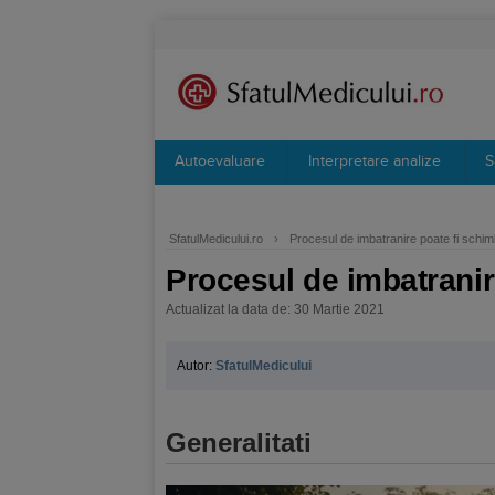
Autoevaluare
Interpretare analize
S
SfatulMedicului.ro
›
Procesul de imbatranire poate fi schi
Procesul de imbatranir
Actualizat la data de: 30 Martie 2021
Autor:
SfatulMedicului
Generalitati