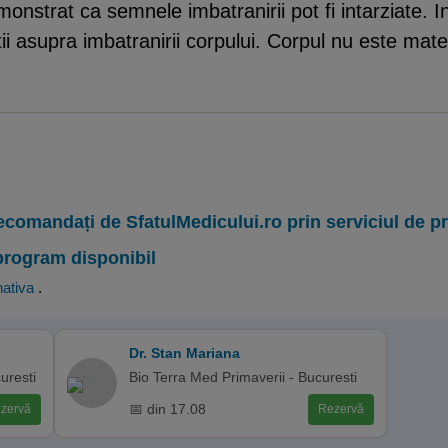
monstrat ca semnele imbatranirii pot fi intarziate. 
ii asupra imbatranirii corpului. Corpul nu este mate
ecomandați de SfatulMedicului.ro prin serviciul de 
program disponibil
nativa
.
Dr. Stan Mariana
uresti
Bio Terra Med Primaverii - Bucuresti
📅 din 17.08
zervă
Rezervă