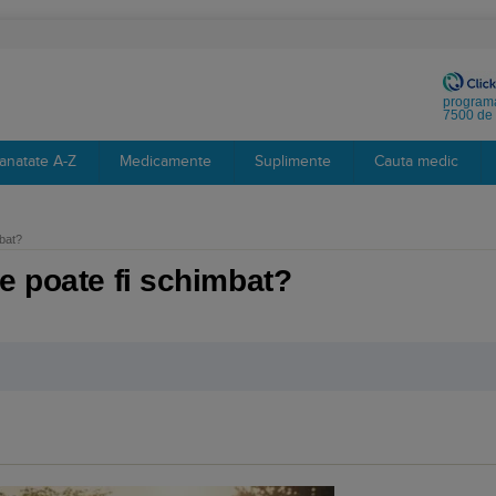
programa
7500 de 
anatate A-Z
Medicamente
Suplimente
Cauta medic
mbat?
e poate fi schimbat?