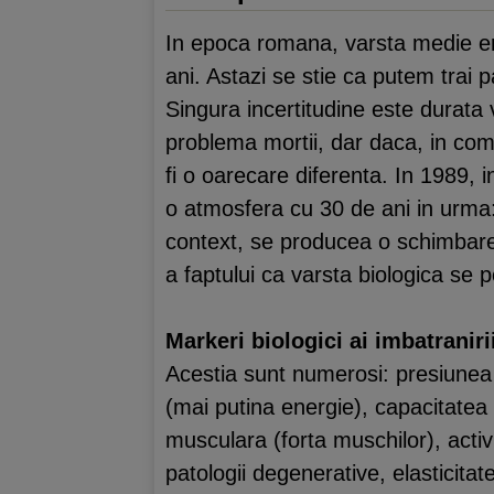
In epoca romana, varsta medie era 
ani. Astazi se stie ca putem trai 
Singura incertitudine este durata 
problema mortii, dar daca, in co
fi o oarecare diferenta. In 1989, 
o atmosfera cu 30 de ani in urma:
context, se producea o schimbare 
a faptului ca varsta biologica se 
Markeri biologici ai imbatranirii
Acestia sunt numerosi: presiune
(mai putina energie), capacitatea r
musculara (forta muschilor), activi
patologii degenerative, elasticitat