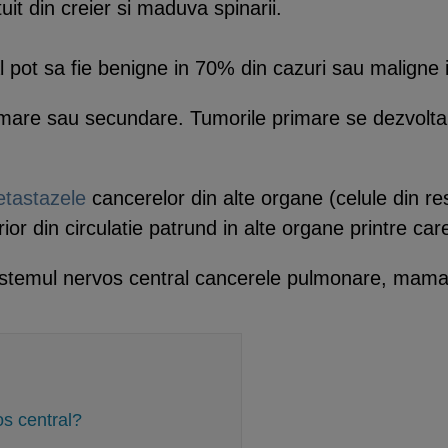
uit din creier si maduva spinarii.
l pot sa fie benigne in 70% din cazuri sau maligne 
imare sau secundare. Tumorile primare se dezvolta 
tastazele
cancerelor din alte organe (celule din r
rior din circulatie patrund in alte organe printre car
sistemul nervos central cancerele pulmonare, mam
os central?