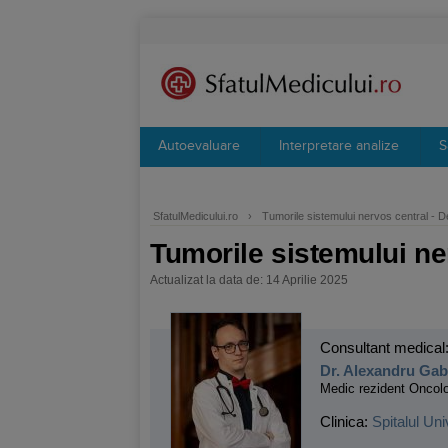
Autoevaluare
Interpretare analize
S
SfatulMedicului.ro
›
Tumorile sistemului nervos central - De
Tumorile sistemului ner
Actualizat la data de: 14 Aprilie 2025
Consultant medical
Dr. Alexandru Gab
Medic rezident Oncol
Clinica:
Spitalul Uni