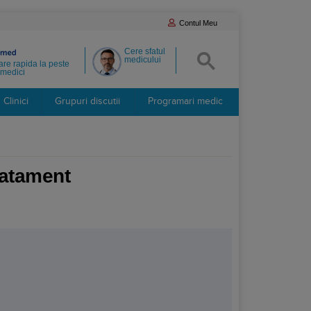
Contul Meu
Cere sfatul
medicului
re rapida la peste
medici
Clinici
Grupuri discutii
Programari medic
ratament