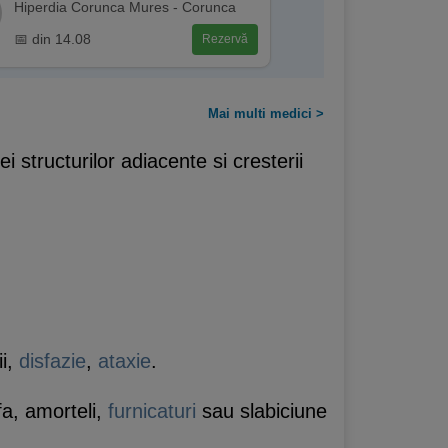
Hiperdia Corunca Mures - Corunca
📅 din 14.08
Rezervă
Mai multi medici >
 structurilor adiacente si cresterii
ii,
disfazie
,
ataxie
.
a, amorteli,
furnicaturi
sau slabiciune