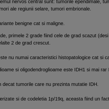
temul nervos central sunt: tumorile ependimale, tum
ori ale regiunii selare, tumori embrionale.
ariante benigne cat si maligne.
ade, primele 2 grade fiind cele de grad scazut (desi 
lalte 2 de grad crescut.
ste nu numai caracteristici histopatologice cat si ca
 glioame si oligodendroglioame este IDH1 si mai rar
 decat tumorile care nu prezinta mutatie IDH.
izate si de codeletia 1p/19q, aceasta fiind un facto