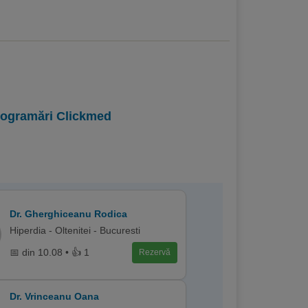
programări Clickmed
Dr. Gherghiceanu Rodica
Hiperdia - Oltenitei - Bucuresti
📅 din 10.08 • 👍 1
Rezervă
Dr. Vrinceanu Oana