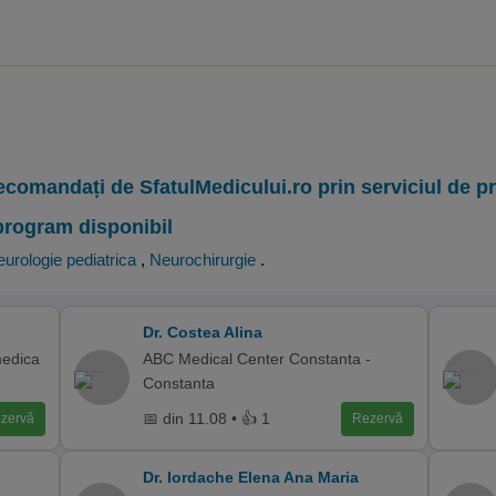
ecomandați de SfatulMedicului.ro prin serviciul de 
program disponibil
urologie pediatrica
,
Neurochirurgie
.
Dr. Costea Alina
medica
ABC Medical Center Constanta -
Constanta
📅 din 11.08 • 👍 1
zervă
Rezervă
Dr. Iordache Elena Ana Maria