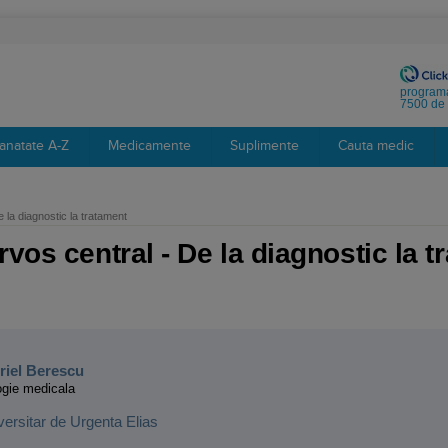
programa
7500 de 
anatate A-Z
Medicamente
Suplimente
Cauta medic
 la diagnostic la tratament
vos central - De la diagnostic la t
:
riel Berescu
ogie medicala
versitar de Urgenta Elias