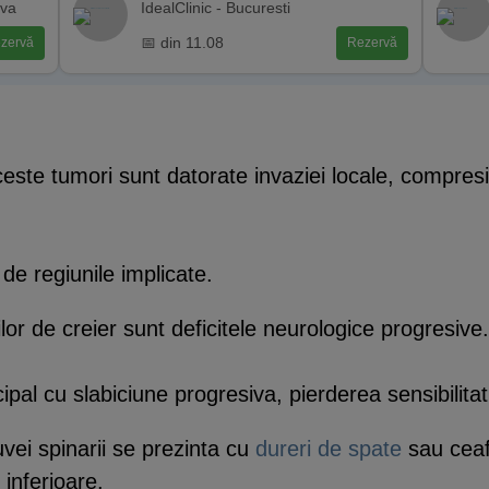
ava
IdealClinic - Bucuresti
📅 din 11.08
zervă
Rezervă
este tumori sunt datorate invaziei locale, compresiei
 de regiunile implicate.
lor de creier sunt deficitele neurologice progresive.
cipal cu slabiciune progresiva, pierderea sensibilitat
uvei spinarii se prezinta cu
dureri de spate
sau ceaf
 inferioare.