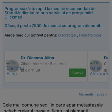
Programează-te rapid la medicii recomandați de
SfatulMedicului.ro prin serviciul de programări
Clickmed
Găsești peste 7500 de medici cu program disponibil
Alege medicul potrivit pentru:
Oncologie
,
Hematologie
.
Dr. Diaconu Alina
Dr.
Clinica Miramed - Bucuresti
Clin
📅 din 11.08
📅 d
Rezervă
Mai multi medici >
Cele mai comune sedii in care apar metastazele
includ: creierul, oasele, ficatul si plamanii.