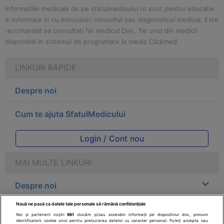
Informatiile medicale de pe sfatulmedicului.ro sunt pentru educatie
si informare si nu inlocuiesc consultul sau diagnosticul medical. Este
recomandat sa consultati fie medicul Dvs., fie unul din medicii
disponibili in sistemul de programare la medic Clickmed.
LINKURI RAPIDE
Despre noi
Cum te ajuta SfatulMedicului
Login / Cont nou
MAI MULTE LINKURI
Despre noi
Nouă ne pasă ca datele tale personale să rămână confidențiale
Legal
Noi și partenerii noștri
961
stocăm și/sau accesăm informații pe dispozitivul dvs., precum
identificatorii cookie unici pentru prelucrarea datelor cu caracter personal. Puteți accepta sau