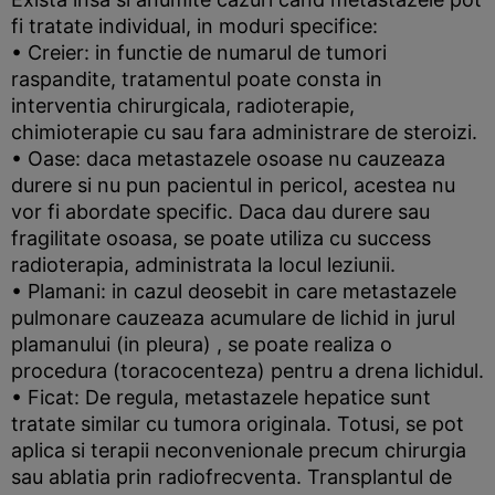
fi tratate individual, in moduri specifice:
• Creier: in functie de numarul de tumori
raspandite, tratamentul poate consta in
interventia chirurgicala, radioterapie,
chimioterapie cu sau fara administrare de steroizi.
• Oase: daca metastazele osoase nu cauzeaza
durere si nu pun pacientul in pericol, acestea nu
vor fi abordate specific. Daca dau durere sau
fragilitate osoasa, se poate utiliza cu success
radioterapia, administrata la locul leziunii.
• Plamani: in cazul deosebit in care metastazele
pulmonare cauzeaza acumulare de lichid in jurul
plamanului (in pleura) , se poate realiza o
procedura (toracocenteza) pentru a drena lichidul.
• Ficat: De regula, metastazele hepatice sunt
tratate similar cu tumora originala. Totusi, se pot
aplica si terapii neconvenionale precum chirurgia
sau ablatia prin radiofrecventa. Transplantul de