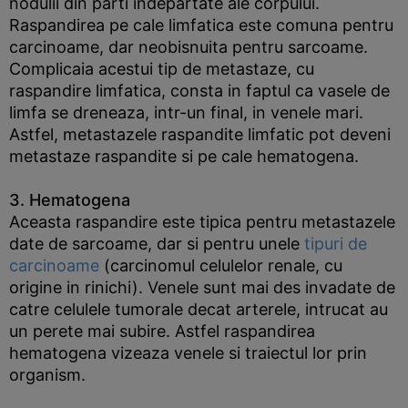
nodulii din parti indepartate ale corpului.
Raspandirea pe cale limfatica este comuna pentru
carcinoame, dar neobisnuita pentru sarcoame.
Complicaia acestui tip de metastaze, cu
raspandire limfatica, consta in faptul ca vasele de
limfa se dreneaza, intr-un final, in venele mari.
Astfel, metastazele raspandite limfatic pot deveni
metastaze raspandite si pe cale hematogena.
3. Hematogena
Aceasta raspandire este tipica pentru metastazele
date de sarcoame, dar si pentru unele
tipuri de
carcinoame
(carcinomul celulelor renale, cu
origine in rinichi). Venele sunt mai des invadate de
catre celulele tumorale decat arterele, intrucat au
un perete mai subire. Astfel raspandirea
hematogena vizeaza venele si traiectul lor prin
organism.