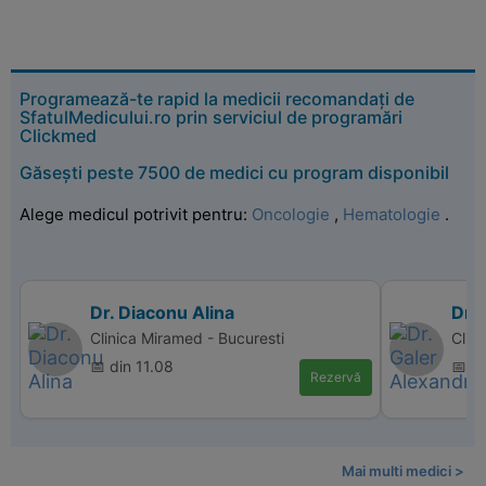
Programează-te rapid la medicii recomandați de
SfatulMedicului.ro prin serviciul de programări
Clickmed
Găsești peste 7500 de medici cu program disponibil
Alege medicul potrivit pentru:
Oncologie
,
Hematologie
.
Dr. Diaconu Alina
Dr.
Clinica Miramed - Bucuresti
Clin
📅 din 11.08
📅 d
Rezervă
Mai multi medici >