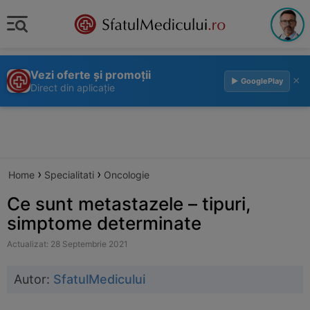
Vezi oferte și promoții
×
▶ GooglePlay
Direct din aplicație
›
›
Home
Specialitati
Oncologie
Ce sunt metastazele – tipuri,
simptome determinate
Actualizat: 28 Septembrie 2021
Autor:
SfatulMedicului