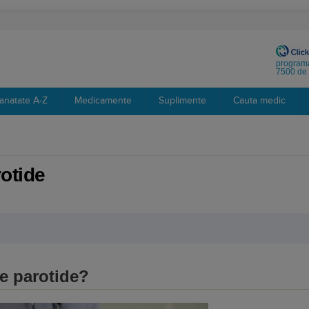
programa
7500 de 
anatate A-Z
Medicamente
Suplimente
Cauta medic
otide
e parotide?