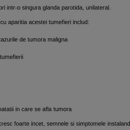
 intr-o singura glanda parotida, unilateral.
u aparitia acestei tumefieri includ:
 cazurile de tumora maligna
tumefierii
matatii in care se afla tumora
cresc foarte incet, semnele si simptomele instaland