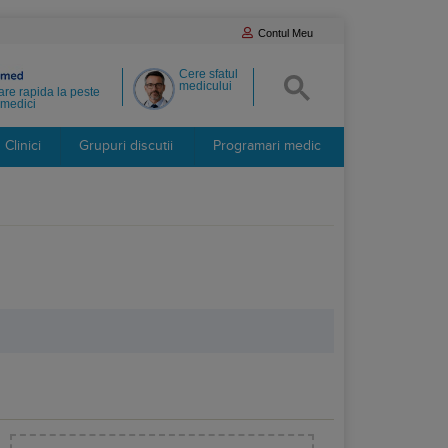
Contul Meu
Cere sfatul
medicului
re rapida la peste
medici
Clinici
Grupuri discutii
Programari medic