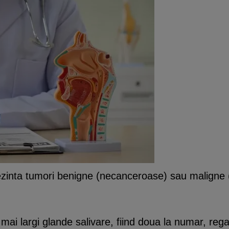
ezinta tumori benigne (necanceroase) sau maligne 
ai largi glande salivare, fiind doua la numar, regas