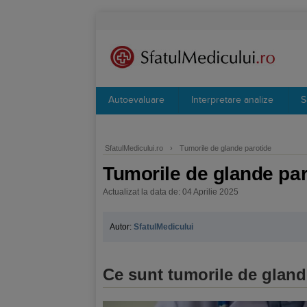
Autoevaluare
Interpretare analize
S
SfatulMedicului.ro
›
Tumorile de glande parotide
Tumorile de glande par
Actualizat la data de: 04 Aprilie 2025
Autor:
SfatulMedicului
Ce sunt tumorile de gland