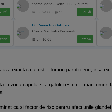
sti
Sfanta Maria - Delfinului - Bucuresti
📅 din 24.08 • 👍 11
zervă
Rezervă
Dr. Paraschiv Gabriela
Clinica Medikali - Bucuresti
📅 din 10.08
zervă
Rezervă
cauza exacta a acestor tumori parotidiene, insa exist
ta in zona capului si a gatului este cel mai comun fa
a.
nat ca si factor de risc pentru afectiunile glandei