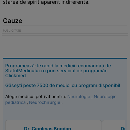
starea de spirit aparent indiferenta.
Cauze
Programează-te rapid la medicii recomandați de
SfatulMedicului.ro prin serviciul de programări
Clickmed
Găsești peste 7500 de medici cu program disponibil
Alege medicul potrivit pentru:
Neurologie
,
Neurologie
pediatrica
,
Neurochirurgie
.
Dr. Ciopleias Bogdan
Dr.