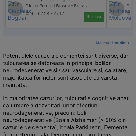
Clinica Promed Brasov - Brasov
Cent
📅 din 07.08 • 👍 17
📅 di
Rezervă
Mai multi medici >
Potentialele cauze ale dementei sunt diverse, dar
tulburarea se datoreaza in principal bolilor
neurodegenerative si / sau vasculare si, ca atare,
majoritatea formelor sunt asociate cu varsta
inaintata.
In majoritatea cazurilor, tulburarile cognitive apar
ca urmare a dezvoltarii unor afectiuni
neurodegenerative, precum: boli
neurodegenerative (Boala Alzheimer (> 50% din
cazurile de dementa), boala Parkinson, Dementa
fronto-temporala, Dementa cu corpi Lewy,