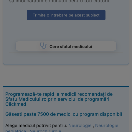
sa imbunatatim continutul pentru toti cititorii.
Trimite o intrebare pe acest subiect
Cere sfatul medicului
Programează-te rapid la medicii recomandați de
SfatulMedicului.ro prin serviciul de programări
Clickmed
Găsești peste 7500 de medici cu program disponibil
Alege medicul potrivit pentru:
Neurologie
,
Neurologie
pediatrica
,
Neurochirurgie
.