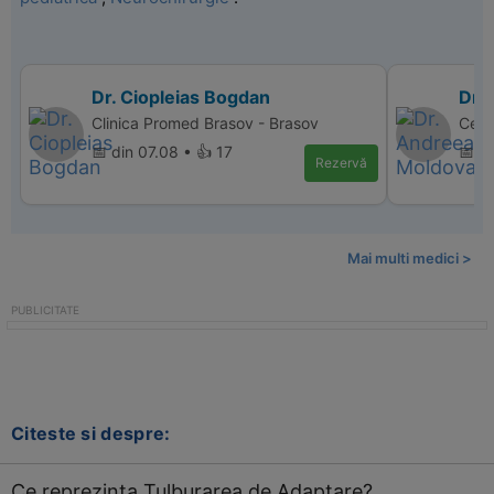
Dr. Ciopleias Bogdan
Dr.
Clinica Promed Brasov - Brasov
Cent
📅 din 07.08 • 👍 17
📅 di
Rezervă
Mai multi medici >
Citeste si despre:
Ce reprezinta Tulburarea de Adaptare?