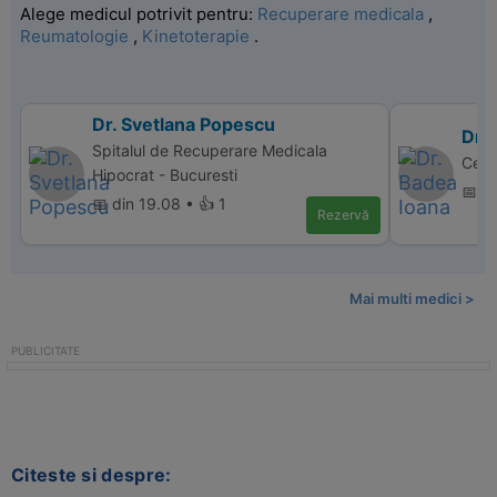
Alege medicul potrivit pentru:
Recuperare medicala
,
Reumatologie
,
Kinetoterapie
.
Dr. Svetlana Popescu
Dr.
Spitalul de Recuperare Medicala
Cent
Hipocrat - Bucuresti
📅 d
📅 din 19.08 • 👍 1
Rezervă
Mai multi medici >
Citeste si despre: