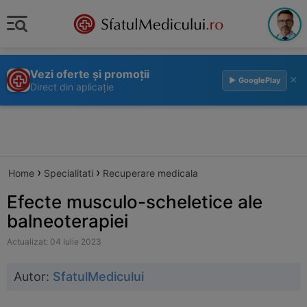
Vezi oferte și promoții
×
▶ GooglePlay
Direct din aplicație
›
›
Home
Specialitati
Recuperare medicala
Efecte musculo-scheletice ale
balneoterapiei
Actualizat: 04 Iulie 2023
Autor:
SfatulMedicului