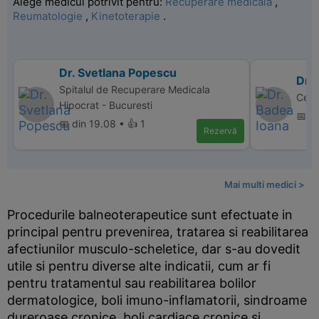
Alege medicul potrivit pentru:
Recuperare medicala
,
Reumatologie
,
Kinetoterapie
.
Dr. Svetlana Popescu
Dr.
Spitalul de Recuperare Medicala
Cent
Hipocrat - Bucuresti
📅 d
📅 din 19.08 • 👍 1
Rezervă
Mai multi medici >
Procedurile balneoterapeutice sunt efectuate in
principal pentru prevenirea, tratarea si reabilitarea
afectiunilor musculo-scheletice, dar s-au dovedit
utile si pentru diverse alte indicatii, cum ar fi
pentru tratamentul sau reabilitarea bolilor
dermatologice, boli imuno-inflamatorii, sindroame
dureroase cronice, boli cardiace cronice si