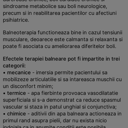
sindroame metabolice sau boli neurologice,
precum si in reabilitarea pacientilor cu afectiuni
psihiatrice.
Balneoterapia functioneaza bine in cazul tensiunii
musculare, deoarece este calmanta si relaxanta si
poate fi asociata cu ameliorarea diferitelor boli.
Efectele terapiei balneare pot fi impartite in trei
categorii:
• mecanice
- imersia permite pacientului sa
mobilizeze articulatiile si sa intareasca muschii cu
un disconfort minim;
• termice
- apa fierbinte provoaca vasodilatatie
superficiala si s-a demonstrat ca reduce spasmul
vascular si staza in patul unghial si conjunctiva;
• chimice
- aditivii din apa balneara actioneaza in
primul rand asupra pielii, dar nu exista nicio
indoiala ca in anumite conditii este posibila