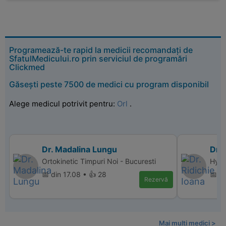
Programează-te rapid la medicii recomandați de
SfatulMedicului.ro prin serviciul de programări
Clickmed
Găsești peste 7500 de medici cu program disponibil
Alege medicul potrivit pentru:
Orl
.
Dr. Madalina Lungu
Dr. 
Ortokinetic Timpuri Noi - Bucuresti
Hype
📅 din 17.08 • 👍 28
📅 d
Rezervă
Mai multi medici >