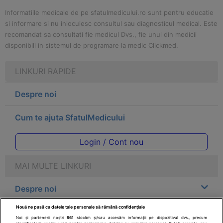
Informatiile medicale de pe sfatulmedicului.ro sunt pentru educatie
si informare si nu inlocuiesc consultul sau diagnosticul medical. Este
recomandat sa consultati fie medicul Dvs., fie unul din medicii
disponibili in sistemul de programare la medic Clickmed.
LINKURI RAPIDE
Despre noi
Cum te ajuta SfatulMedicului
Login / Cont nou
MAI MULTE LINKURI
Despre noi
Nouă ne pasă ca datele tale personale să rămână confidențiale
Legal
Noi și partenerii noștri
961
stocăm și/sau accesăm informații pe dispozitivul dvs., precum