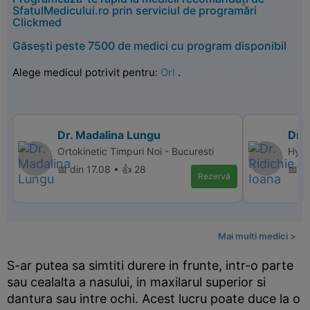
SfatulMedicului.ro prin serviciul de programări
Clickmed
Găsești peste 7500 de medici cu program disponibil
Alege medicul potrivit pentru:
Orl
.
Dr. Madalina Lungu
Dr. 
Ortokinetic Timpuri Noi - Bucuresti
Hype
📅 din 17.08 • 👍 28
📅 d
Rezervă
Mai multi medici >
S-ar putea sa simtiti durere in frunte, intr-o parte
sau cealalta a nasului, in maxilarul superior si
dantura sau intre ochi. Acest lucru poate duce la o