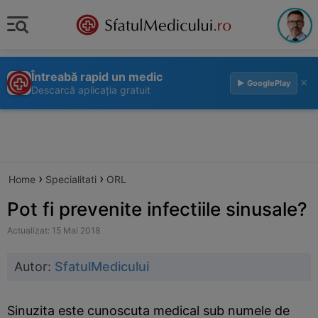
Întreabă rapid un medic
×
▶ GooglePlay
Descarcă aplicația gratuit
›
›
Home
Specialitati
ORL
Pot fi prevenite infectiile sinusale?
Actualizat: 15 Mai 2018
Autor:
SfatulMedicului
Sinuzita este cunoscuta medical sub numele de