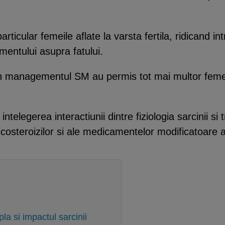
ticular femeile aflate la varsta fertila, ridicand in
amentului asupra fatului.
in managementul SM au permis tot mai multor femei 
ntelegerea interactiunii dintre fiziologia sarcinii si 
icosteroizilor si ale medicamentelor modificatoare al
a si impactul sarcinii