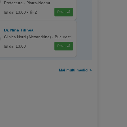
Prefectura - Piatra-Neamt
📅 din 13.08 • 👍 2
Rezervă
Dr. Nina Tihnea
Clinica Nord (Alexandrina) - Bucuresti
📅 din 13.08
Rezervă
Mai multi medici >