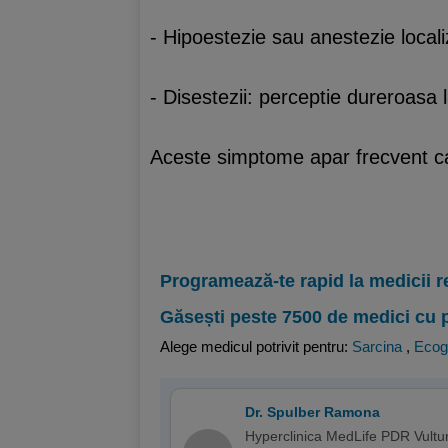
- Hipoestezie sau anestezie locali
- Disestezii: perceptie dureroasa 
Aceste simptome apar frecvent ca m
Programează-te rapid la medicii r
Găsești peste 7500 de medici cu 
Alege medicul potrivit pentru:
Sarcina
,
Ecog
Dr. Spulber Ramona
Hyperclinica MedLife PDR Vultur