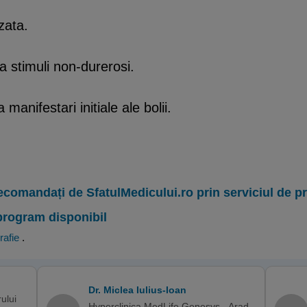
zata.
la stimuli non-durerosi.
anifestari initiale ale bolii.
ecomandați de SfatulMedicului.ro prin serviciul de 
program disponibil
rafie
.
Dr. Miclea Iulius-Ioan
ului
Hyperclinica MedLife Genesys - Arad