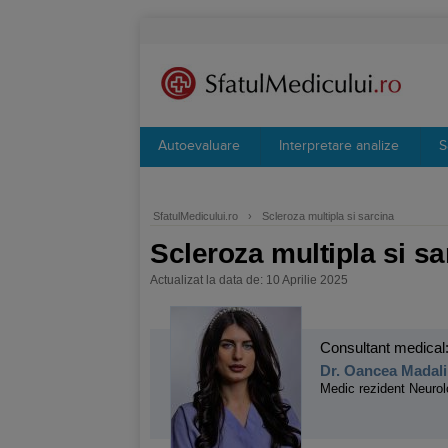
Autoevaluare
Interpretare analize
S
SfatulMedicului.ro
›
Scleroza multipla si sarcina
Scleroza multipla si sa
Actualizat la data de: 10 Aprilie 2025
Consultant medical
Dr. Oancea Madali
Medic rezident Neurol