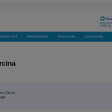
programa
7500 de 
anatate A-Z
Medicamente
Suplimente
Cauta medic
rcina
:
na Elena
ogie