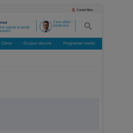
Contul Meu
Cere sfatul
medicului
re rapida la peste
medici
Clinici
Grupuri discutii
Programari medic