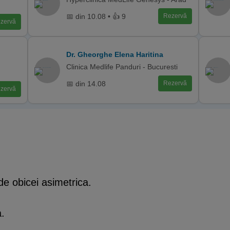
📅 din 10.08 • 👍 9
Rezervă
zervă
Dr. Gheorghe Elena Haritina
Clinica Medlife Panduri - Bucuresti
📅 din 14.08
Rezervă
zervă
de obicei asimetrica.
a.