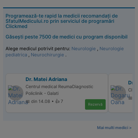
Programează-te rapid la medicii recomandați de
SfatulMedicului.ro prin serviciul de programări
Clickmed
Găsești peste 7500 de medici cu program disponibil
Alege medicul potrivit pentru:
Neurologie
,
Neurologie
pediatrica
,
Neurochirurgie
.
Dr. Matei Adriana
Dr.
Centrul medical ReumaDiagnostic
Clin
Policlinik - Galati
📅 d
📅 din 14.08 • 👍 7
Rezervă
Mai multi medici >