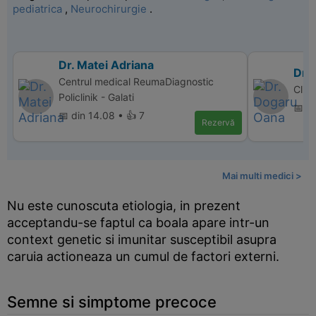
pediatrica
,
Neurochirurgie
.
Dr. Matei Adriana
Dr.
Centrul medical ReumaDiagnostic
Clin
Policlinik - Galati
📅 d
📅 din 14.08 • 👍 7
Rezervă
Mai multi medici >
Nu este cunoscuta etiologia, in prezent
acceptandu-se faptul ca boala apare intr-un
context genetic si imunitar susceptibil asupra
caruia actioneaza un cumul de factori externi.
Semne si simptome precoce