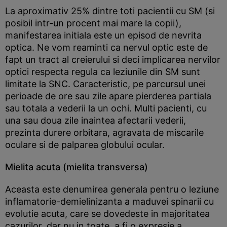
La aproximativ 25% dintre toti pacientii cu SM (si
posibil intr-un procent mai mare la copii),
manifestarea initiala este un episod de nevrita
optica. Ne vom reaminti ca nervul optic este de
fapt un tract al creierului si deci implicarea nervilor
optici respecta regula ca leziunile din SM sunt
limitate la SNC. Caracteristic, pe parcursul unei
perioade de ore sau zile apare pierderea partiala
sau totala a vederii la un ochi. Multi pacienti, cu
una sau doua zile inaintea afectarii vederii,
prezinta durere orbitara, agravata de miscarile
oculare si de palparea globului ocular.
Mielita acuta (mielita transversa)
Aceasta este denumirea generala pentru o leziune
inflamatorie-demielinizanta a maduvei spinarii cu
evolutie acuta, care se dovedeste in majoritatea
cazurilor, dar nu in toate, a fi o expresie a