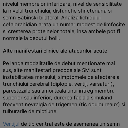
nivelul membrelor inferioare, nivel de sensibilitate
la nivelul trunchiului, disfunctie sfincteriana si
semn Babinski bilateral. Analiza lichidului
cefalorahidian arata un numar modest de limfocite
si cresterea proteinelor totale, insa ambele pot fi
normale la debutul bolii.
Alte manifestari clinice ale atacurilor acute
Pe langa modalitatile de debut mentionate mai
sus, alte manifestari precoce ale SM sunt
instabilitatea mersului, simptomele de afectare a
trunchiului cerebral (diplopie, vertij, varsaturi),
paresteziile sau amorteala unui intreg membru
superior sau inferior, durerea faciala simuland
frecvent nevralgia de trigemen (tic douloureaux) si
tulburarile de mictiune.
Vertijul
de tip central este de asemenea un semn