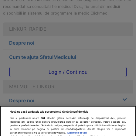
recomandat sa consultati fie medicul Dvs., fie unul din medicii
disponibili in sistemul de programare la medic Clickmed.
LINKURI RAPIDE
Despre noi
Cum te ajuta SfatulMedicului
Login / Cont nou
MAI MULTE LINKURI
Despre noi
Nouă ne pasă ca datele tale personale să rămână confidențiale
Legal
Noi și partenerii noștri
961
stocăm și/sau accesăm informații pe dispozitivul dvs., precum
identificatorii cookie unici pentru prelucrarea datelor cu caracter personal. Puteți accepta sau
gestiona preferințele dvs. făcând clic mai jos, respectiv vă puteți opune utilizării unui interes legitim
Drepturile consumatorului
în orice moment pe pagina cu politica de confidențialitate. Aceste alegeri vor fi raportate
partenerilor noștri și nu vă vor afecta navigarea.
Mai multe detalii