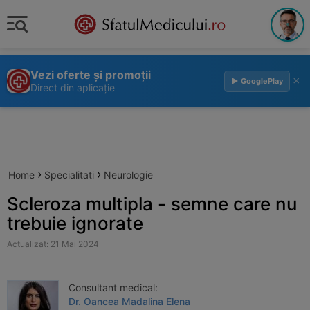
Vezi oferte și promoții
×
▶ GooglePlay
Direct din aplicație
›
›
Home
Specialitati
Neurologie
Scleroza multipla - semne care nu
trebuie ignorate
Actualizat: 21 Mai 2024
Consultant medical:
Dr. Oancea Madalina Elena