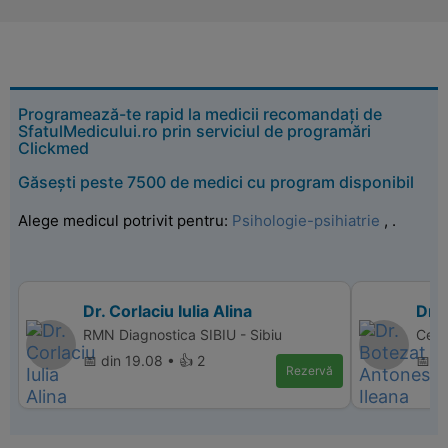
Programează-te rapid la medicii recomandați de
SfatulMedicului.ro prin serviciul de programări
Clickmed
Găsești peste 7500 de medici cu program disponibil
Alege medicul potrivit pentru:
Psihologie-psihiatrie
,
.
Dr. Corlaciu Iulia Alina
Dr.
RMN Diagnostica SIBIU - Sibiu
Cent
📅 din 19.08 • 👍 2
📅 d
Rezervă