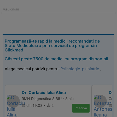
Programează-te rapid la medicii recomandați de
SfatulMedicului.ro prin serviciul de programări
Clickmed
Găsești peste 7500 de medici cu program disponibil
Alege medicul potrivit pentru:
Psihologie-psihiatrie
,
.
Dr. Corlaciu Iulia Alina
Dr.
RMN Diagnostica SIBIU - Sibiu
Cent
📅 din 19.08 • 👍 2
📅 d
Rezervă