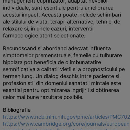
management cuprinzator, adaptat nevoilor
individuale, sunt esentiale pentru ameliorarea
acestui impact. Aceasta poate include schimbari
ale stilului de viata, terapii alternative, tehnici de
relaxare si, in unele cazuri, interventii
farmacologice atent selectionate.
Recunoscand si abordand adecvat influenta
simptomelor premenstruale, femeile cu tulburare
bipolara pot beneficia de o imbunatatire
semnificativa a calitatii vietii si a prognosticului pe
termen lung. Un dialog deschis intre paciente si
profesionistii din domeniul sanatatii mintale este
esential pentru optimizarea ingrijirii si obtinerea
celor mai bune rezultate posibile.
Bibliografie
https://www.ncbi.nlm.nih.gov/pmc/articles/PMC70
https://www.cambridge.org/core/journals/european