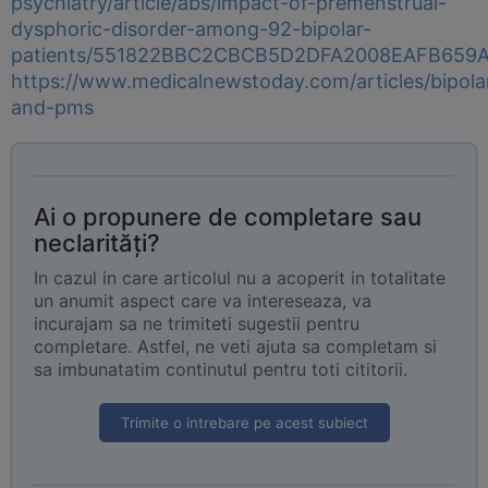
psychiatry/article/abs/impact-of-premenstrual-
dysphoric-disorder-among-92-bipolar-
patients/551822BBC2CBCB5D2DFA2008EAFB659
https://www.medicalnewstoday.com/articles/bipola
and-pms
Ai o propunere de completare sau
neclarități?
In cazul in care articolul nu a acoperit in totalitate
un anumit aspect care va intereseaza, va
incurajam sa ne trimiteti sugestii pentru
completare. Astfel, ne veti ajuta sa completam si
sa imbunatatim continutul pentru toti cititorii.
Trimite o intrebare pe acest subiect