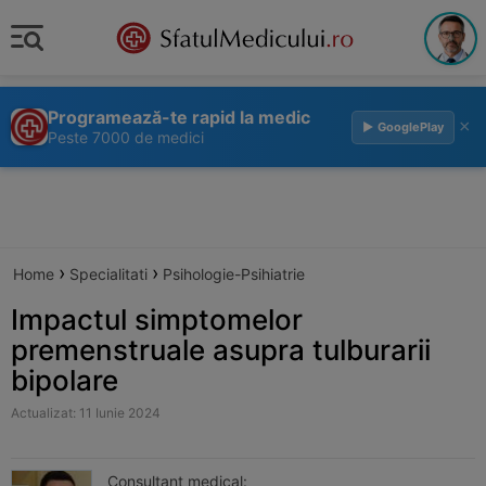
Programează-te rapid la medic
×
▶ GooglePlay
Peste 7000 de medici
›
›
Home
Specialitati
Psihologie-Psihiatrie
Impactul simptomelor
premenstruale asupra tulburarii
bipolare
Actualizat: 11 Iunie 2024
Consultant medical: