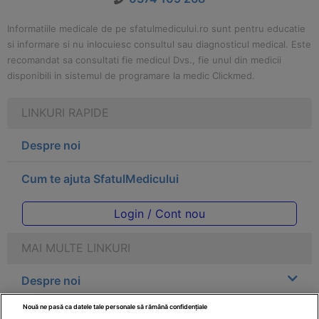
Informatiile medicale de pe sfatulmedicului.ro sunt pentru educatie
si informare si nu inlocuiesc consultul sau diagnosticul medical. Este
recomandat sa consultati fie medicul Dvs., fie unul din medicii
disponibili in sistemul de programare la medic Clickmed.
LINKURI RAPIDE
Despre noi
Cum te ajuta SfatulMedicului
Login / Cont nou
MAI MULTE LINKURI
Despre noi
Nouă ne pasă ca datele tale personale să rămână confidențiale
Legal