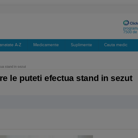
programa
7500 de 
anatate A-Z
Medicamente
Suplimente
Cauta medic
ctua stand in sezut
are le puteti efectua stand in sezut