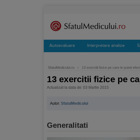
Autoevaluare
Interpretare analize
S
SfatulMedicului.ro
›
13 exercitii fizice pe care le puteti efe
13 exercitii fizice pe c
Actualizat la data de: 03 Martie 2015
Autor:
SfatulMedicului
Generalitati