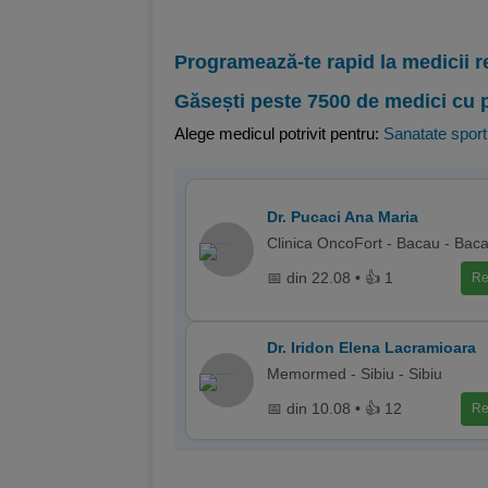
Programează-te rapid la medicii r
Găsești peste 7500 de medici cu 
Alege medicul potrivit pentru:
Sanatate sport
Dr. Pucaci Ana Maria
Clinica OncoFort - Bacau - Bac
📅 din 22.08 • 👍 1
Re
Dr. Iridon Elena Lacramioara
Memormed - Sibiu - Sibiu
📅 din 10.08 • 👍 12
Re