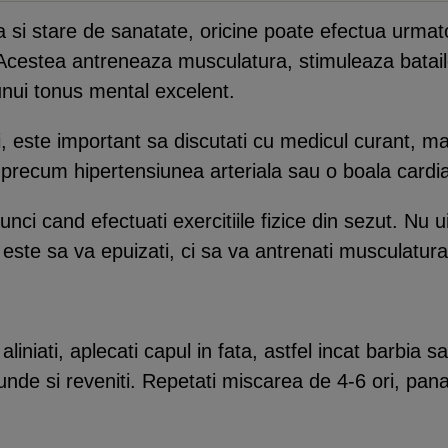
ica si stare de sanatate, oricine poate efectua urmat
. Acestea antreneaza musculatura, stimuleaza batail
unui tonus mental excelent.
ii, este important sa discutati cu medicul curant, ma
 precum hipertensiunea arteriala sau o boala cardi
nci cand efectuati exercitiile fizice din sezut. Nu ui
 este sa va epuizati, ci sa va antrenati musculatura
aliniati, aplecati capul in fata, astfel incat barbia
cunde si reveniti. Repetati miscarea de 4-6 ori, pan