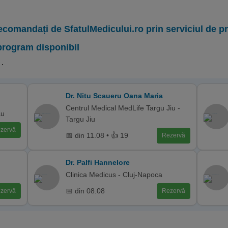
ecomandați de SfatulMedicului.ro prin serviciul de 
program disponibil
.
Dr. Nitu Scaueru Oana Maria
Centrul Medical MedLife Targu Jiu -
au
Targu Jiu
zervă
📅 din 11.08 • 👍 19
Rezervă
Dr. Palfi Hannelore
Clinica Medicus - Cluj-Napoca
📅 din 08.08
zervă
Rezervă