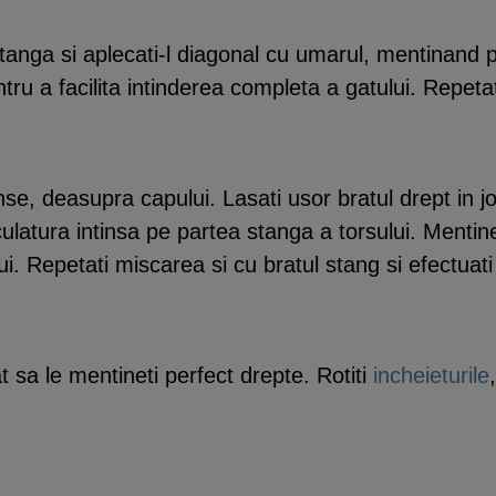
tanga si aplecati-l diagonal cu umarul, mentinand p
ru a facilita intinderea completa a gatului. Repetati
nse, deasupra capului. Lasati usor bratul drept in jos
sculatura intinsa pe partea stanga a torsului. Mentine
i. Repetati miscarea si cu bratul stang si efectuati 
cat sa le mentineti perfect drepte. Rotiti
incheieturile