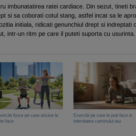
u imbunatatirea ratei cardiace. Din sezut, tineti bra
ept si sa coborati cotul stang, astfel incat sa le apr
zitia initiala, ridicati genunchiul drept si indreptat
t, intr-un ritm pe care il puteti suporta cu usurinta.
xercitii fizice pe care oricine le
Exercitii pe care le poti face in
te face
intimitatea caminului tau