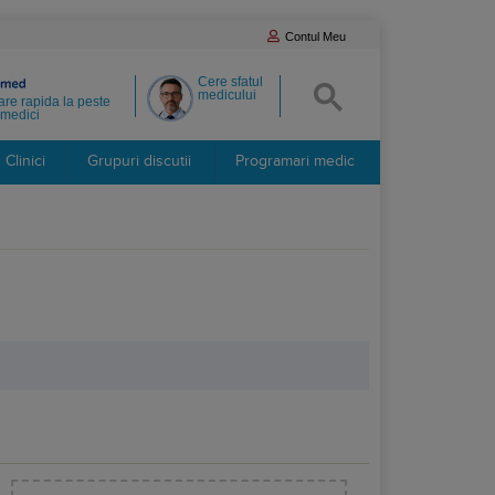
Contul Meu
Cere sfatul
medicului
re rapida la peste
medici
Clinici
Grupuri discutii
Programari medic