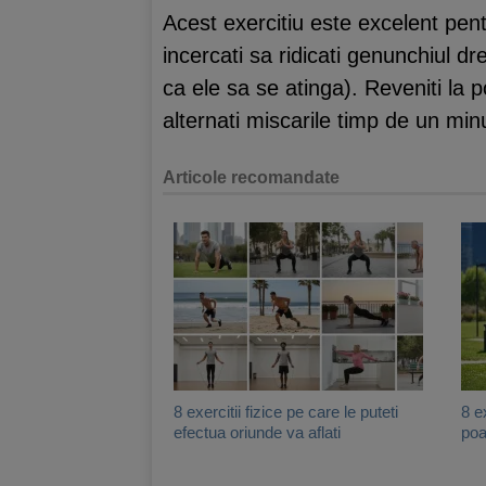
Acest exercitiu este excelent pentr
incercati sa ridicati genunchiul dr
ca ele sa se atinga). Reveniti la po
alternati miscarile timp de un minu
Articole recomandate
8 exercitii fizice pe care le puteti
8 e
efectua oriunde va aflati
poa