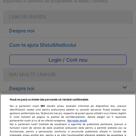
disponibili in sistemul de programare la medic Clickmed.
LINKURI RAPIDE
Despre noi
Cum te ajuta SfatulMedicului
Login / Cont nou
MAI MULTE LINKURI
Despre noi
Nouă ne pasă ca datele tale personale să rămână confidențiale
Legal
Noi și partenerii noștri
961
stocăm și/sau accesăm informații pe dispozitivul dvs., precum
identificatorii cookie unici pentru prelucrarea datelor cu caracter personal. Puteți accepta sau
gestiona preferințele dvs. făcând clic mai jos, respectiv vă puteți opune utilizării unui interes legitim
Drepturile consumatorului
în orice moment pe pagina cu politica de confidențialitate. Aceste alegeri vor fi raportate
partenerilor noștri și nu vă vor afecta navigarea.
Mai multe detalii
Noi si partenerii nostri (retelele de socializare si agentiile de publicitate partenere, precum si
furnizorii nostri de servicii de date analitice) prelucram date pentru a permite website-ului sa
Parteneri
functioneze, pentru a personaliza continutul si anunturile publicitare afisate in functie de
interesele si/sau profilul dvs., pentru a va oferi functionalitati aferente retelelor de socializare si