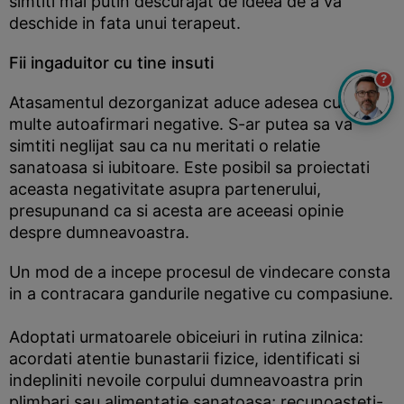
simtiti mai putin descurajat de ideea de a va
deschide in fata unui terapeut.
Fii ingaduitor cu tine insuti
?
Atasamentul dezorganizat aduce adesea cu sine
multe autoafirmari negative. S-ar putea sa va
simtiti neglijat sau ca nu meritati o relatie
sanatoasa si iubitoare. Este posibil sa proiectati
aceasta negativitate asupra partenerului,
presupunand ca si acesta are aceeasi opinie
despre dumneavoastra.
Un mod de a incepe procesul de vindecare consta
in a contracara gandurile negative cu compasiune.
Adoptati urmatoarele obiceiuri in rutina zilnica:
acordati atentie bunastarii fizice, identificati si
indepliniti nevoile corpului dumneavoastra prin
plimbari sau alimentatie sanatoasa; recunoasteti-