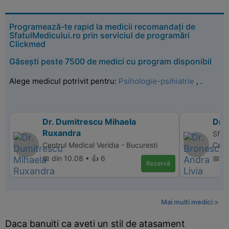
Programează-te rapid la medicii recomandați de
SfatulMedicului.ro prin serviciul de programări
Clickmed
Găsești peste 7500 de medici cu program disponibil
Alege medicul potrivit pentru:
Psihologie-psihiatrie
,
.
Dr. Dumitrescu Mihaela
Dr.
Ruxandra
Sfan
Centrul Medical Veridia - Bucuresti
Cent
📅 din 10.08 • 👍 6
📅 di
Rezervă
Mai multi medici >
Daca banuiti ca aveti un stil de atasament