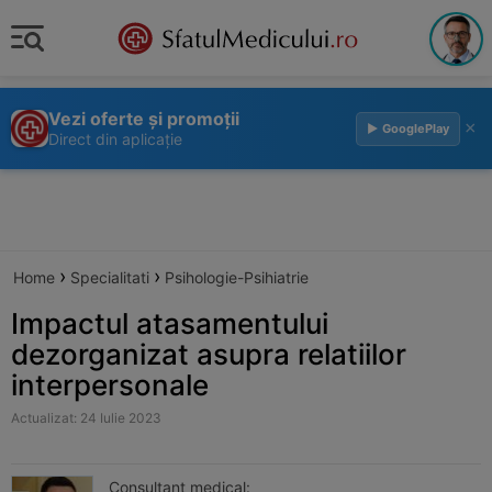
Vezi oferte și promoții
×
▶ GooglePlay
Direct din aplicație
›
›
Home
Specialitati
Psihologie-Psihiatrie
Impactul atasamentului
dezorganizat asupra relatiilor
interpersonale
Actualizat: 24 Iulie 2023
Consultant medical: