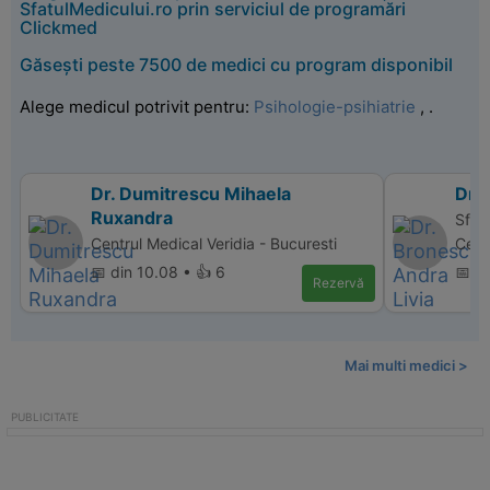
SfatulMedicului.ro prin serviciul de programări
Clickmed
Găsești peste 7500 de medici cu program disponibil
Alege medicul potrivit pentru:
Psihologie-psihiatrie
,
.
Dr. Dumitrescu Mihaela
Dr.
Ruxandra
Sfan
Centrul Medical Veridia - Bucuresti
Cent
📅 din 10.08 • 👍 6
📅 di
Rezervă
Mai multi medici >