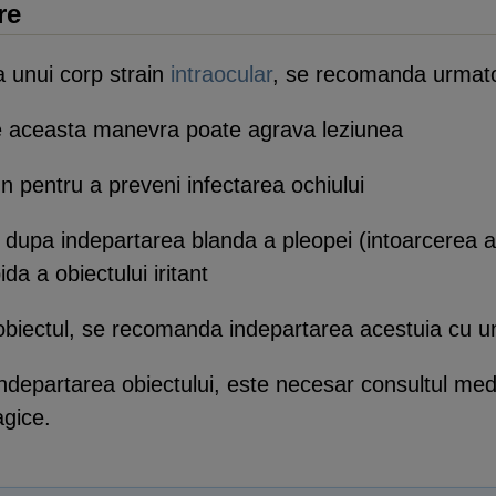
re
a unui corp strain
intraocular
, se recomanda urmato
ece aceasta manevra poate agrava leziunea
n pentru a preveni infectarea ochiului
a dupa indepartarea blanda a pleopei (intoarcerea a
da a obiectului iritant
a obiectul, se recomanda indepartarea acestuia cu u
indepartarea obiectului, este necesar consultul med
agice.