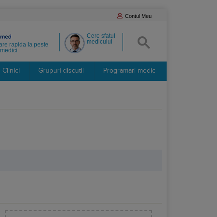
Contul Meu
Cere sfatul
medicului
re rapida la peste
medici
Clinici
Grupuri discutii
Programari medic