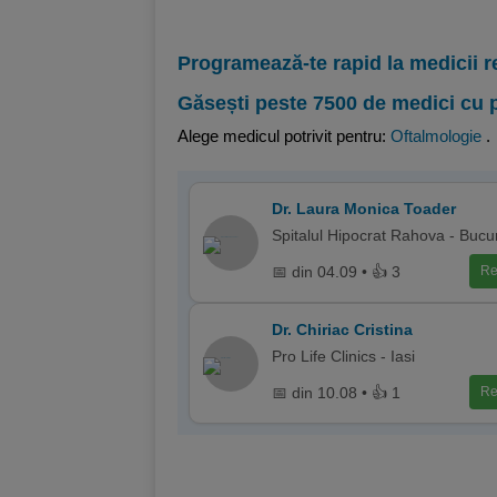
Programează-te rapid la medicii r
Găsești peste 7500 de medici cu 
Alege medicul potrivit pentru:
Oftalmologie
.
Dr. Laura Monica Toader
Spitalul Hipocrat Rahova - Bucur
📅 din 04.09 • 👍 3
Re
Dr. Chiriac Cristina
Pro Life Clinics - Iasi
📅 din 10.08 • 👍 1
Re