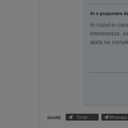
Ai o propunere de
In cazul in car
intereseaza, va
ajuta sa comple
Email
Whatsapp
SHARE