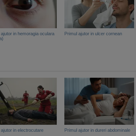
 ajutor in hemoragia oculara
Primul ajutor in ulcer cornean
a)
 ajutor in electrocutare
Primul ajutor in dureri abdominale