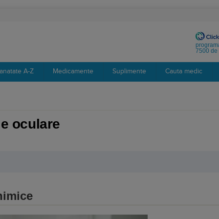
programa
7500 de 
anatate A-Z
Medicamente
Suplimente
Cauta medic
le oculare
himice