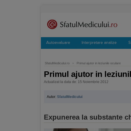
Autoevaluare
Interpretare analize
S
SfatulMedicului.ro
›
Primul ajutor in leziunile oculare
Primul ajutor in leziuni
Actualizat la data de: 15 Noiembrie 2012
Autor:
SfatulMedicului
Expunerea la substante c