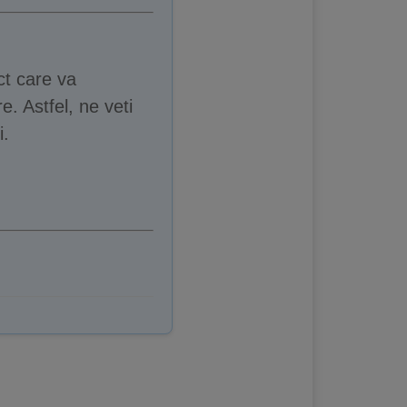
ct care va
e. Astfel, ne veti
i.