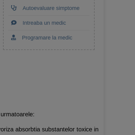
Autoevaluare simptome
Intreaba un medic
Programare la medic
a urmatoarele:
riza absorbtia substantelor toxice in