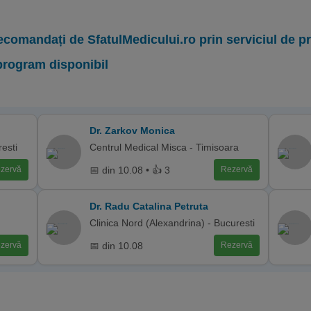
ecomandați de SfatulMedicului.ro prin serviciul de 
program disponibil
Dr. Zarkov Monica
esti
Centrul Medical Misca - Timisoara
📅 din 10.08 • 👍 3
zervă
Rezervă
Dr. Radu Catalina Petruta
Clinica Nord (Alexandrina) - Bucuresti
📅 din 10.08
zervă
Rezervă