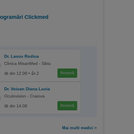
programări Clickmed
Dr. Lascu Rodica
Clinica MisanMed - Sibiu
📅 din 12.08 • 👍 2
Rezervă
Dr. Voican Diana Lucia
Oculovision - Craiova
📅 din 14.08
Rezervă
Mai multi medici >