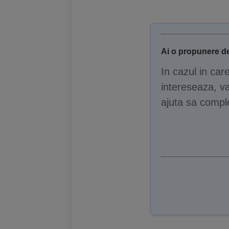
Ai o propunere de
In cazul in car
intereseaza, va
ajuta sa comple