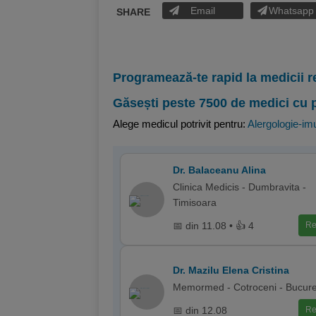
Email
Whatsapp
SHARE
Programează-te rapid la medicii r
Găsești peste 7500 de medici cu 
Alege medicul potrivit pentru:
Alergologie-im
Dr. Balaceanu Alina
Clinica Medicis - Dumbravita -
Timisoara
📅 din 11.08 • 👍 4
Re
Dr. Mazilu Elena Cristina
Memormed - Cotroceni - Bucure
📅 din 12.08
Re