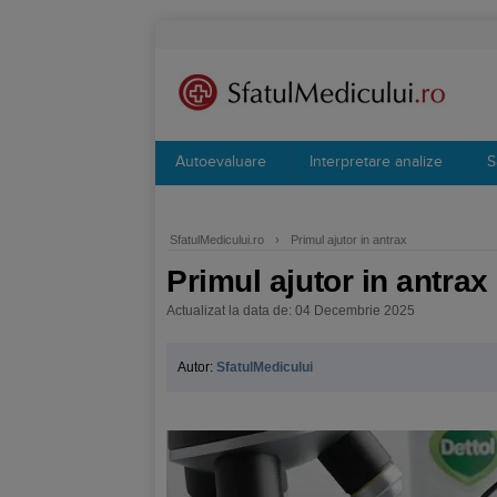
Autoevaluare
Interpretare analize
S
SfatulMedicului.ro
›
Primul ajutor in antrax
Primul ajutor in antrax
Actualizat la data de: 04 Decembrie 2025
Autor:
SfatulMedicului