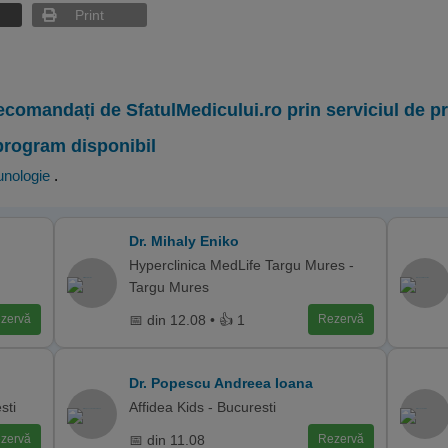
Print
ecomandați de SfatulMedicului.ro prin serviciul de 
program disponibil
unologie
.
Dr. Mihaly Eniko
Hyperclinica MedLife Targu Mures -
Targu Mures
📅 din 12.08 • 👍 1
zervă
Rezervă
Dr. Popescu Andreea Ioana
sti
Affidea Kids - Bucuresti
📅 din 11.08
zervă
Rezervă