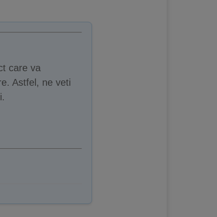
ct care va
e. Astfel, ne veti
i.