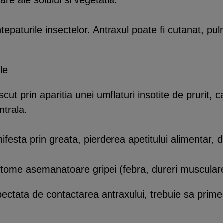
are ale solului si vegetatia.
tepaturile insectelor. Antraxul poate fi cutanat, pul
le
cut prin aparitia unei umflaturi insotite de prurit, 
ntrala.
nifesta prin greata, pierderea apetitului alimentar,
tome asemanatoare gripei (febra, dureri musculare,
ctata de contactarea antraxului, trebuie sa primea