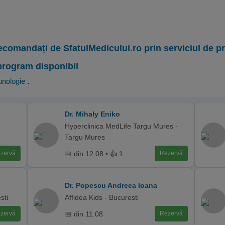
ecomandați de SfatulMedicului.ro prin serviciul de 
program disponibil
unologie
.
Dr. Mihaly Eniko
Hyperclinica MedLife Targu Mures -
Targu Mures
📅 din 12.08 • 👍 1
zervă
Rezervă
Dr. Popescu Andreea Ioana
sti
Affidea Kids - Bucuresti
📅 din 11.08
zervă
Rezervă