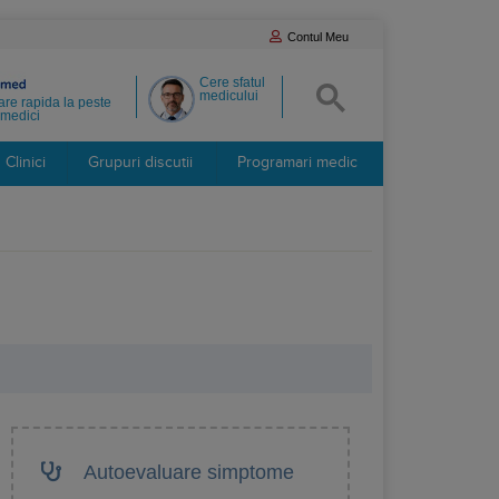
Contul Meu
Cere sfatul
medicului
re rapida la peste
medici
Clinici
Grupuri discutii
Programari medic
Autoevaluare simptome