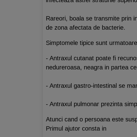
infecteaza astfel straturile superio
Rareori, boala se transmite prin in
de zona afectata de bacterie.
Simptomele tipice sunt urmatoare
- Antraxul cutanat poate fi recunos
nedureroasa, neagra in partea ce
- Antraxul gastro-intestinal se ma
- Antraxul pulmonar prezinta simp
Atunci cand o persoana este suspe
Primul ajutor consta in