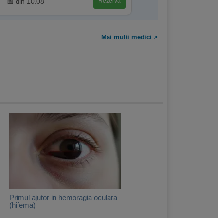
📅 din 10.08
Rezervă
Mai multi medici >
Primul ajutor in hemoragia oculara
(hifema)