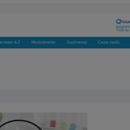
programa
7500 de 
anatate A-Z
Medicamente
Suplimente
Cauta medic