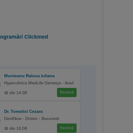
programări Clickmed
Munteanu Raluca Iuliana
Hyperclinica MedLife Genesys - Arad
📅 din 14.08
Rezervă
Dr. Tomolici Cezara
DentNow - Dristor - Bucuresti
📅 din 10.08
Rezervă