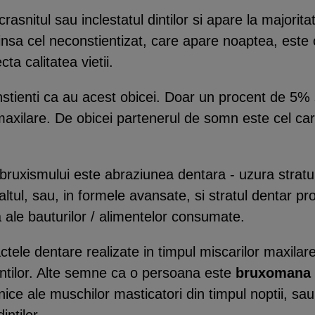
rasnitul sau inclestatul dintilor si apare la majorit
 insa cel neconstientizat, care apare noaptea, este 
cta calitatea vietii.
stienti ca au acest obicei. Doar un procent de 5% 
i maxilare. De obicei partenerul de somn este cel car
ruxismului este abraziunea dentara - uzura stratur
altul, sau, in formele avansate, si stratul dentar p
ra ale bauturilor / alimentelor consumate.
ele dentare realizate in timpul miscarilor maxilare,
dintilor. Alte semne ca o persoana este
bruxomana
nice ale muschilor masticatori din timpul noptii, sa