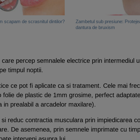
 scapam de scrasnitul dintilor?
Zambetul sub presiune: Protej
dantura de bruxism
care percep semnalele electrice prin intermediul uno
pe timpul noptii.
ice ce pot fi aplicate ca si tratament. Cele mai frec
-o folie de plastic de 1mm grosime, perfect adaptat
n prealabil a arcadelor maxilare).
si reduc contractia musculara prin impiedicarea co
are. De asemenea, prin semnele imprimate cu timpul
oate interveni asupra lui.