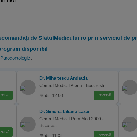
intilor .
ecomandați de SfatulMedicului.ro prin serviciul de 
program disponibil
,
Parodontologie
.
Dr. Mihaitescu Andrada
Centrul Medical Atena - Bucuresti
📅 din 12.08
zervă
Rezervă
Dr. Simona Liliana Lazar
Centrul Medical Rom Med 2000 -
Bucuresti
zervă
📅 din 11.08
Rezervă