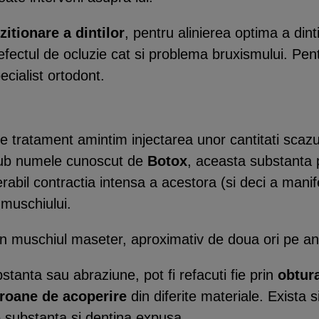
zitionare a dintilor
, pentru alinierea optima a dint
efectul de ocluzie cat si problema bruxismului. Pen
cialist ortodont.
e tratament amintim injectarea unor cantitati scazute
 Sub numele cunoscut de
Botox
, aceasta substanta 
rabil contractia intensa a acestora (si deci a manif
 muschiului.
 in muschiul maseter, aproximativ de doua ori pe an
bstanta sau abraziune, pot fi refacuti fie prin
obtura
roane de acoperire
din diferite materiale. Exista s
de substanta si dentina expusa.