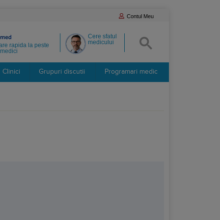
Contul Meu
Cere sfatul
medicului
re rapida la peste
medici
Clinici
Grupuri discutii
Programari medic