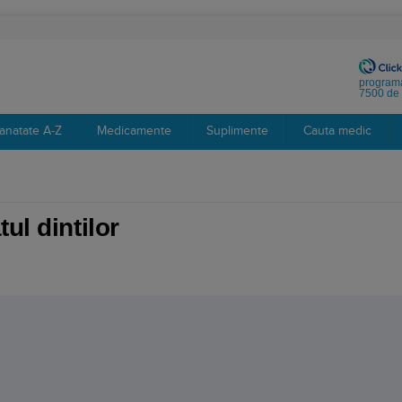
programa
7500 de 
anatate A-Z
Medicamente
Suplimente
Cauta medic
ul dintilor