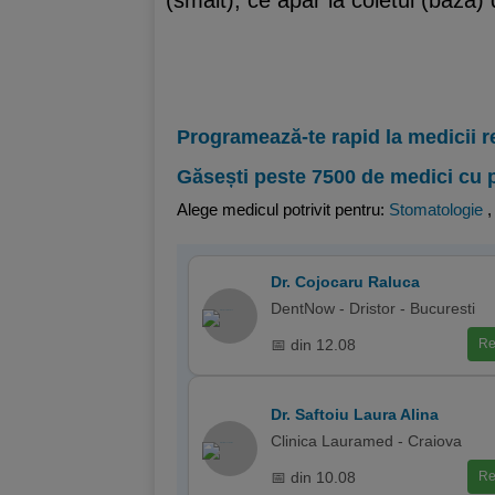
(smalt), ce apar la coletul (baza) d
Programează-te rapid la medicii r
Găsești peste 7500 de medici cu 
Alege medicul potrivit pentru:
Stomatologie
Dr. Cojocaru Raluca
DentNow - Dristor - Bucuresti
📅 din 12.08
Re
Dr. Saftoiu Laura Alina
Clinica Lauramed - Craiova
📅 din 10.08
Re