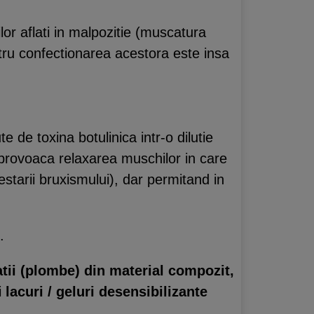
ilor aflati in malpozitie (muscatura
tru confectionarea acestora este insa
 de toxina botulinica intr-o dilutie
provoaca relaxarea muschilor in care
estarii bruxismului), dar permitand in
.
tii (plombe) din material compozit,
i
lacuri / geluri desensibilizante