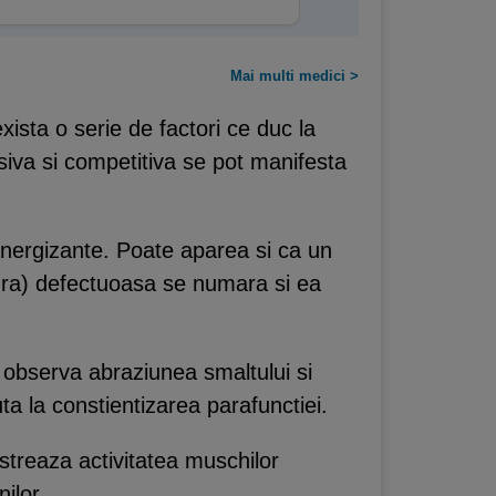
Mai multi medici >
xista o serie de factori ce duc la
siva si competitiva se pot manifesta
, energizante. Poate aparea si ca un
ura) defectuoasa se numara si ea
t observa abraziunea smaltului si
juta la constientizarea parafunctiei.
istreaza activitatea muschilor
ilor.