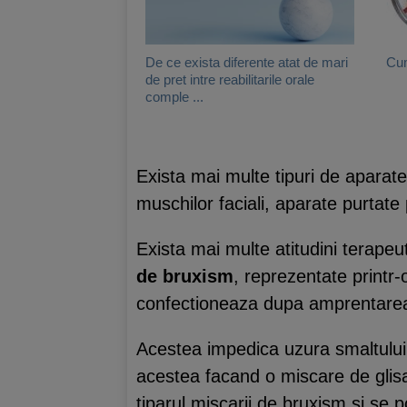
De ce exista diferente atat de mari
Cum
de pret intre reabilitarile orale
comple ...
Exista mai multe tipuri de aparate 
muschilor faciali, aparate purtate 
Exista mai multe atitudini terapeut
de bruxism
, reprezentate printr
confectioneaza dupa amprentarea i
Acestea impedica uzura smaltului 
acestea facand o miscare de glis
tiparul miscarii de bruxism si se p