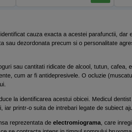
identificat cauza exacta a acestei parafunctii, dar e
sata sau dezordonata precum si o personalitate agre
oguri sau cantitati ridicate de alcool, tutun, cafea
nte, cum ar fi antidepresivele. O ocluzie (muscat
ui.
uce la identificarea acestui obicei. Medicul dentis
lui, iar printr-o suita de intrebari legate de subiect a
insa reprezentata de
electromiograma
, care inreg
 ce se contracta intens in timpul somnului bruxoman