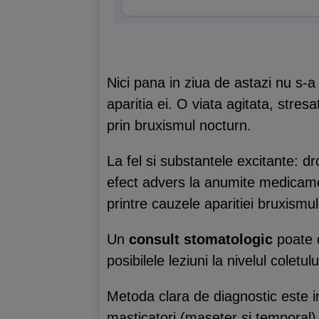
Nici pana in ziua de astazi nu s-a 
aparitia ei. O viata agitata, stre
prin bruxismul nocturn.
La fel si substantele excitante: dr
efect advers la anumite medicame
printre cauzele aparitiei bruxismul
Un
consult stomatologic
poate d
posibilele leziuni la nivelul coletu
Metoda clara de diagnostic este 
masticatori (maseter si temporal)