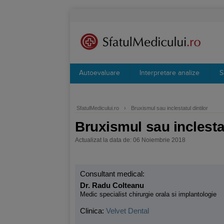
Autoevaluare
Interpretare analize
S
SfatulMedicului.ro
›
Bruxismul sau inclestatul dintilor
Bruxismul sau inclestat
Actualizat la data de: 06 Noiembrie 2018
Consultant medical:
Dr. Radu Colteanu
Medic specialist chirurgie orala si implantologie
Clinica:
Velvet Dental