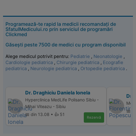
Programează-te rapid la medicii recomandați de
SfatulMedicului.ro prin serviciul de programări
Clickmed
Găsești peste 7500 de medici cu program disponibil
Alege medicul potrivit pentru:
Pediatrie
,
Neonatologie
,
Cardiologie pediatrica
,
Chirurgie pediatrica
,
Ecografie
pediatrica
,
Neurologie pediatrica
,
Ortopedie pediatrica
.
Dr. Draghiciu Daniela Ionela
Dr.
Hyperclinica MedLife Polisano Sibiu -
Memo
Mihai Viteazu - Sibiu
📅 d
📅 din 13.08 • 👍 51
Rezervă