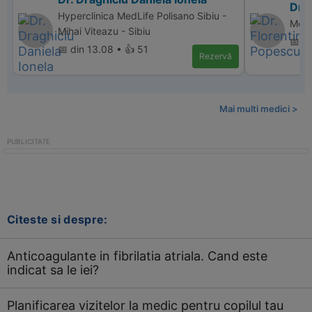
Dr.
Hyperclinica MedLife Polisano Sibiu -
Memo
Mihai Viteazu - Sibiu
📅 d
📅 din 13.08 • 👍 51
Rezervă
Mai multi medici >
Citeste si despre:
Anticoagulante in fibrilatia atriala. Cand este
indicat sa le iei?
Planificarea vizitelor la medic pentru copilul tau