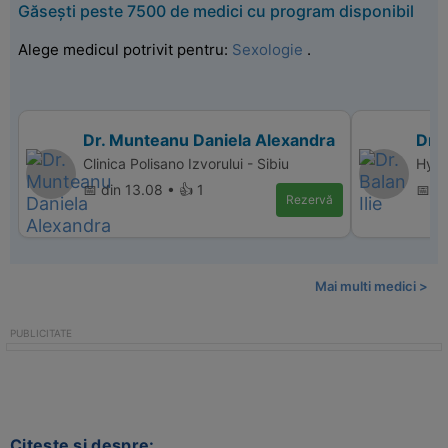
Găsești peste 7500 de medici cu program disponibil
Alege medicul potrivit pentru:
Sexologie
.
Dr. Munteanu Daniela Alexandra
Dr. 
Clinica Polisano Izvorului - Sibiu
Hyper
📅 din 13.08 • 👍 1
📅 d
Rezervă
Mai multi medici >
Citeste si despre: