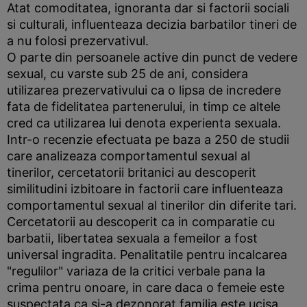
Atat comoditatea, ignoranta dar si factorii sociali
si culturali, influenteaza decizia barbatilor tineri de
a nu folosi prezervativul.
O parte din persoanele active din punct de vedere
sexual, cu varste sub 25 de ani, considera
utilizarea prezervativului ca o lipsa de incredere
fata de fidelitatea partenerului, in timp ce altele
cred ca utilizarea lui denota experienta sexuala.
Intr-o recenzie efectuata pe baza a 250 de studii
care analizeaza comportamentul sexual al
tinerilor, cercetatorii britanici au descoperit
similitudini izbitoare in factorii care influenteaza
comportamentul sexual al tinerilor din diferite tari.
Cercetatorii au descoperit ca in comparatie cu
barbatii, libertatea sexuala a femeilor a fost
universal ingradita. Penalitatile pentru incalcarea
"regulilor" variaza de la critici verbale pana la
crima pentru onoare, in care daca o femeie este
suspectata ca si-a dezonorat familia este ucisa.