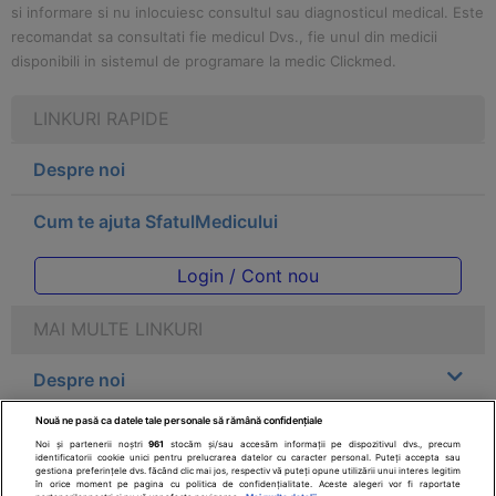
si informare si nu inlocuiesc consultul sau diagnosticul medical. Este
recomandat sa consultati fie medicul Dvs., fie unul din medicii
disponibili in sistemul de programare la medic Clickmed.
LINKURI RAPIDE
Despre noi
Cum te ajuta SfatulMedicului
Login / Cont nou
MAI MULTE LINKURI
Despre noi
Nouă ne pasă ca datele tale personale să rămână confidențiale
Legal
Noi și partenerii noștri
961
stocăm și/sau accesăm informații pe dispozitivul dvs., precum
identificatorii cookie unici pentru prelucrarea datelor cu caracter personal. Puteți accepta sau
gestiona preferințele dvs. făcând clic mai jos, respectiv vă puteți opune utilizării unui interes legitim
Drepturile consumatorului
în orice moment pe pagina cu politica de confidențialitate. Aceste alegeri vor fi raportate