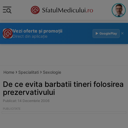
Vezi oferte și promoții
×
▶ GooglePlay
Direct din aplicație
›
›
Home
Specialitati
Sexologie
De ce evita barbatii tineri folosirea
prezervativului
Publicat: 14 Decembrie 2006