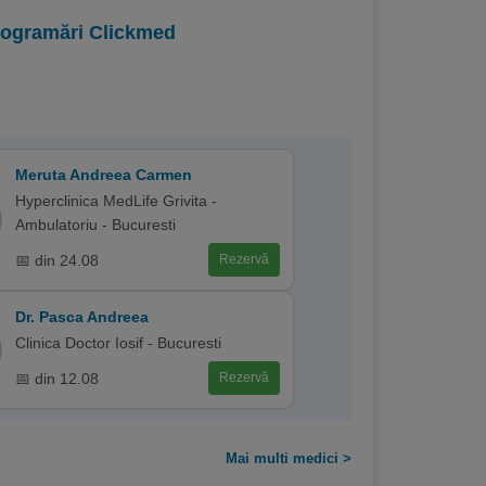
programări Clickmed
Meruta Andreea Carmen
Hyperclinica MedLife Grivita -
Ambulatoriu - Bucuresti
📅 din 24.08
Rezervă
Dr. Pasca Andreea
Clinica Doctor Iosif - Bucuresti
📅 din 12.08
Rezervă
Mai multi medici >