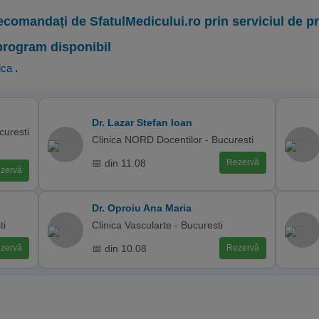
ecomandați de SfatulMedicului.ro prin serviciul de 
program disponibil
ica
.
Dr. Lazar Stefan Ioan
curesti
Clinica NORD Docentilor - Bucuresti
📅 din 11.08
Rezervă
zervă
Dr. Oproiu Ana Maria
ti
Clinica Vascularte - Bucuresti
📅 din 10.08
zervă
Rezervă