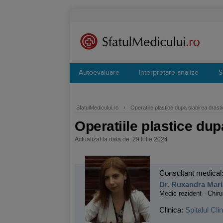
Autoevaluare
Interpretare analize
S
SfatulMedicului.ro
›
Operatiile plastice dupa slabirea drasti
Operatiile plastice dup
Actualizat la data de: 29 Iulie 2024
Consultant medical
Dr. Ruxandra Maria
Medic rezident - Chiru
Clinica:
Spitalul Cl