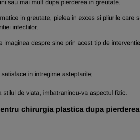
uni sau mai mult dupa pierderea in greutate.
amatice in greutate, pielea in exces si pliurile ca
tiei infectiilor.
 imaginea despre sine prin acest tip de interventie
 satisface in intregime asteptarile;
a stilul de viata, imbatranindu-va aspectul fizic.
entru chirurgia plastica dupa pierderea