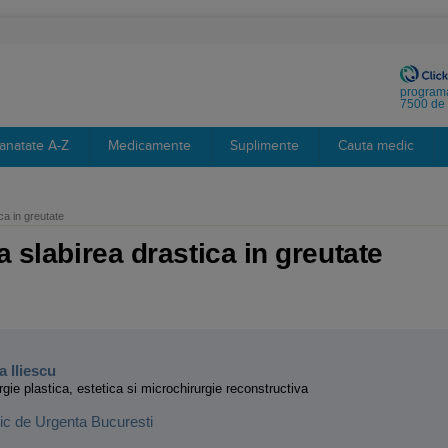
programa
7500 de 
anatate A-Z
Medicamente
Suplimente
Cauta medic
ca in greutate
a slabirea drastica in greutate
:
 Iliescu
rgie plastica, estetica si microchirurgie reconstructiva
inic de Urgenta Bucuresti