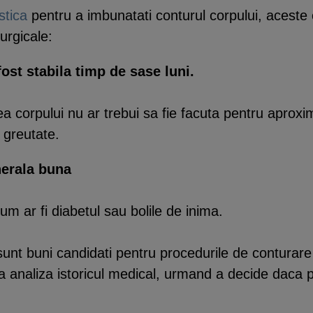
stica
pentru a imbunatati conturul corpului, aceste c
urgicale:
st stabila timp de sase luni.
 corpului nu ar trebui sa fie facuta pentru aproxim
 greutate.
nerala buna
um ar fi diabetul sau bolile de inima.
nt buni candidati pentru procedurile de conturare a
va analiza istoricul medical, urmand a decide daca 