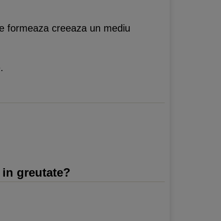
re se formeaza creeaza un mediu
.
 in greutate?