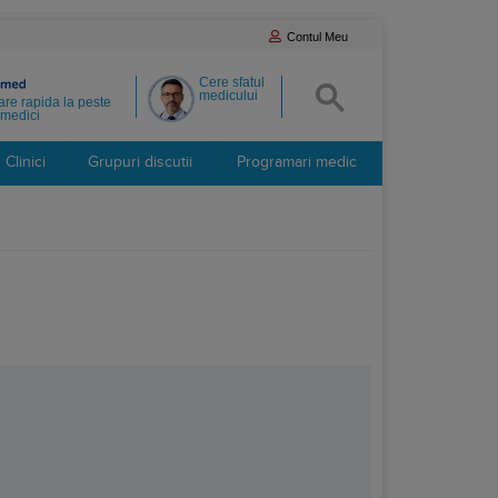
Contul Meu
Cere sfatul
medicului
re rapida la peste
medici
Clinici
Grupuri discutii
Programari medic