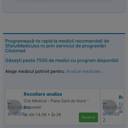
Programează-te rapid la medicii recomandați de
SfatulMedicului.ro prin serviciul de programări
Clickmed
Găsești peste 7500 de medici cu program disponibil
Alege medicul potrivit pentru:
Analize medicale
.
Recoltare analize
Reco
Cris Medical - Piata Garii de Nord -
Cent
Bucuresti
📅 di
📅 din 14.08 • 👍 26
Rezervă