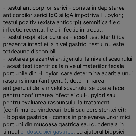
- testul anticorpilor serici - consta in depistarea
anticorpilor serici IgG si IgA impotriva H. pylori;
testul pozitiv (exista anticorpi) semnifica fie o
infectie recenta, fie o infectie in trecut;
- testul respirator cu uree - acest test identifica
prezenta infectiei la nivel gastric; testul nu este
totdeauna disponibil;
- testarea prezentei antigenului la nivelul scaunului
- acest test identifica la nivelul materiilor fecale
portiunile din H. pylori care determina aparitia unui
raspuns imun (antigenul); determinarea
antigenului de la nivelul scaunului se poate face
pentru confirmarea infectiei cu H. pylori sau
pentru evaluarea raspunsului la tratament
(confirmarea vindecarii bolii sau persistentei ei);
- biopsia gastrica - consta in prelevarea unor mici
portiuni din mucoasa gastrica sau duodenala in
timpul
endoscopiei gastrice
; cu ajutorul biopsiei