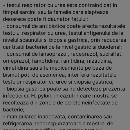
- testul respirator cu uree este contraindicat in
timpul sarcinii sau la femeile care alapteaza
deoarece poate fi daunator fatului;
- consumul de antibiotice poate afecta rezultatele
testului respirator cu uree, testul antigenului de la
nivelul scaunului si biopsia gastrica, prin reducerea
cantitatii bacteriei de la nivel gastric si duodenal;
- consumul de lansoprazol, rabeprazol, sucralfat,
omeprazol, famotidina, ranitidina, nizatidina,
cimetidina sau alte medicamente pe baza de
bismut pot, de asemenea, interfera rezultatele
testelor respirator cu uree si biopsia gastrica;
- biopsia gastrica poate sa nu detecteze prezenta
infectiei cu H. pylori, in cazul in care mostra se
recolteaza din zonele de perete neinfectate de
bacterie;
- manipularea inadecvata, contaminarea sau
refrigerarea necorespunzatoare a mostrei de