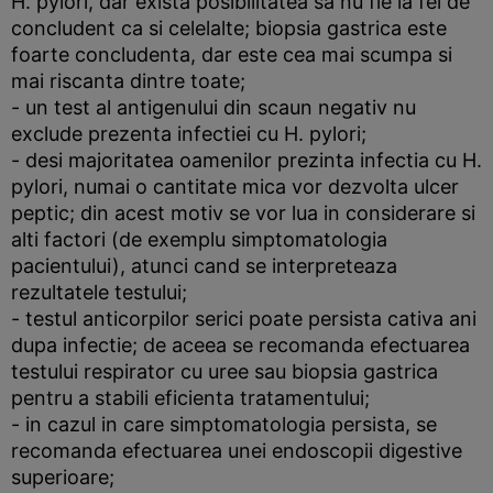
H. pylori, dar exista posibilitatea sa nu fie la fel de
concludent ca si celelalte; biopsia gastrica este
foarte concludenta, dar este cea mai scumpa si
mai riscanta dintre toate;
- un test al antigenului din scaun negativ nu
exclude prezenta infectiei cu H. pylori;
- desi majoritatea oamenilor prezinta infectia cu H.
pylori, numai o cantitate mica vor dezvolta ulcer
peptic; din acest motiv se vor lua in considerare si
alti factori (de exemplu simptomatologia
pacientului), atunci cand se interpreteaza
rezultatele testului;
- testul anticorpilor serici poate persista cativa ani
dupa infectie; de aceea se recomanda efectuarea
testului respirator cu uree sau biopsia gastrica
pentru a stabili eficienta tratamentului;
- in cazul in care simptomatologia persista, se
recomanda efectuarea unei endoscopii digestive
superioare;