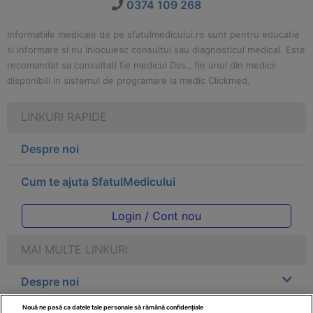
0374 109 268
Informatiile medicale de pe sfatulmedicului.ro sunt pentru educatie
si informare si nu inlocuiesc consultul sau diagnosticul medical. Este
recomandat sa consultati fie medicul Dvs., fie unul din medicii
disponibili in sistemul de programare la medic Clickmed.
LINKURI RAPIDE
Despre noi
Cum te ajuta SfatulMedicului
Login / Cont nou
MAI MULTE LINKURI
Despre noi
Nouă ne pasă ca datele tale personale să rămână confidențiale