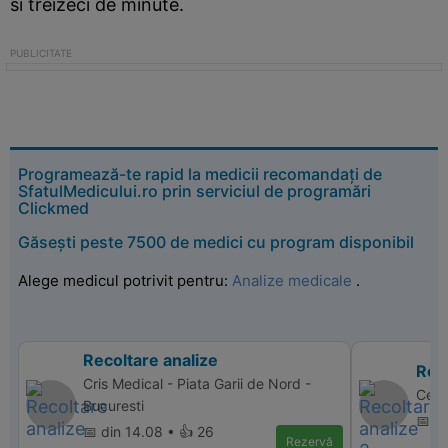
si treizeci de minute.
Programează-te rapid la medicii recomandați de
SfatulMedicului.ro prin serviciul de programări
Clickmed
Găsești peste 7500 de medici cu program disponibil
Alege medicul potrivit pentru:
Analize medicale
.
Recoltare analize
Reco
Cris Medical - Piata Garii de Nord -
Cent
Bucuresti
📅 di
📅 din 14.08 • 👍 26
Rezervă