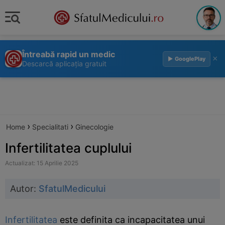
Întreabă rapid un medic
×
▶ GooglePlay
Descarcă aplicația gratuit
›
›
Home
Specialitati
Ginecologie
Infertilitatea cuplului
Actualizat: 15 Aprilie 2025
Autor:
SfatulMedicului
Infertilitatea
este definita ca incapacitatea unui