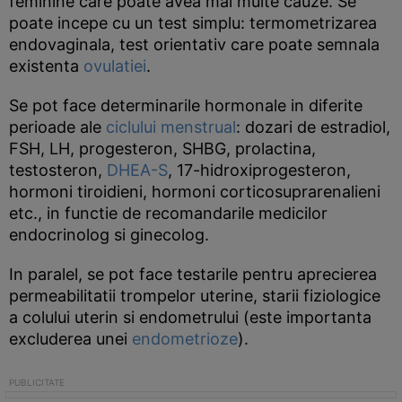
feminine care poate avea mai multe cauze. Se
poate incepe cu un test simplu: termometrizarea
endovaginala, test orientativ care poate semnala
existenta
ovulatiei
.
Se pot face determinarile hormonale in diferite
perioade ale
ciclului menstrual
: dozari de estradiol,
FSH, LH, progesteron, SHBG, prolactina,
testosteron,
DHEA-S
, 17-hidroxiprogesteron,
hormoni tiroidieni, hormoni corticosuprarenalieni
etc., in functie de recomandarile medicilor
endocrinolog si ginecolog.
In paralel, se pot face testarile pentru aprecierea
permeabilitatii trompelor uterine, starii fiziologice
a colului uterin si endometrului (este importanta
excluderea unei
endometrioze
).