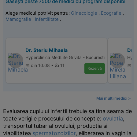
Găsești peste 7500 de medici cu program disponibil
Alege medicul potrivit pentru:
Ginecologie
,
Ecografie
,
Mamografie
,
Infertilitate
.
Dr. Steriu Mihaela
Dr. 
Hyperclinica MedLife Grivita - Bucuresti
Hype
📅 din 10.08 • 👍 11
📅 di
Rezervă
Mai multi medici >
Evaluarea cuplului infertil trebuie sa tina seama de
toate verigile procesului de conceptie:
ovulatia
,
transportul tubar al ovulului, productia si
viabilitatea
spermatozoizilor
, eliberarea in vagin la