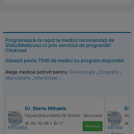
Programează-te rapid la medicii recomandați de
SfatulMedicului.ro prin serviciul de programări
Clickmed
Găsești peste 7500 de medici cu program disponibil
Alege medicul potrivit pentru:
Ginecologie
,
Ecografie
,
Mamografie
,
Infertilitate
.
Dr. Steriu Mihaela
Dr. 
Hyperclinica MedLife Grivita - Bucuresti
Hype
📅 din 10.08 • 👍 11
📅 di
Rezervă