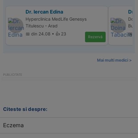
Dr. Iercan Edina
Dr. 
Hyperclinica MedLife Genesys
Donn
Titulescu - Arad
Bucu
📅 din 24.08 • 👍 23
📅 di
Rezervă
Mai multi medici >
Citeste si despre:
Eczema