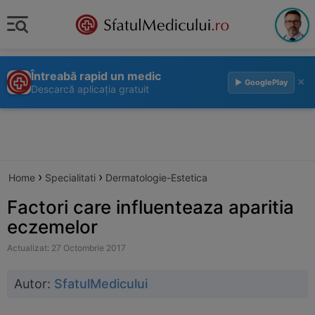
Întreabă rapid un medic
×
▶ GooglePlay
Descarcă aplicația gratuit
›
›
Home
Specialitati
Dermatologie-Estetica
Factori care influenteaza aparitia
eczemelor
Actualizat: 27 Octombrie 2017
Autor:
SfatulMedicului