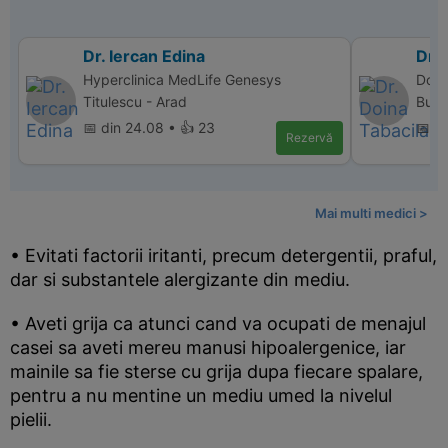
Dr. Iercan Edina
Dr. 
Hyperclinica MedLife Genesys
Donn
Titulescu - Arad
Bucu
📅 din 24.08 • 👍 23
📅 di
Rezervă
Mai multi medici >
• Evitati factorii iritanti, precum detergentii, praful,
dar si substantele alergizante din mediu.
• Aveti grija ca atunci cand va ocupati de menajul
casei sa aveti mereu manusi hipoalergenice, iar
mainile sa fie sterse cu grija dupa fiecare spalare,
pentru a nu mentine un mediu umed la nivelul
pielii.