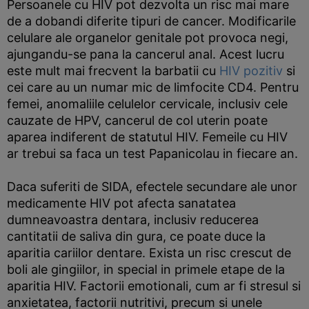
Persoanele cu HIV pot dezvolta un risc mai mare
de a dobandi diferite tipuri de cancer. Modificarile
celulare ale organelor genitale pot provoca negi,
ajungandu-se pana la cancerul anal. Acest lucru
este mult mai frecvent la barbatii cu
HIV pozitiv
si
cei care au un numar mic de limfocite CD4. Pentru
femei, anomaliile celulelor cervicale, inclusiv cele
cauzate de HPV, cancerul de col uterin poate
aparea indiferent de statutul HIV. Femeile cu HIV
ar trebui sa faca un test Papanicolau in fiecare an.
Daca suferiti de SIDA, efectele secundare ale unor
medicamente HIV pot afecta sanatatea
dumneavoastra dentara, inclusiv reducerea
cantitatii de saliva din gura, ce poate duce la
aparitia cariilor dentare. Exista un risc crescut de
boli ale gingiilor, in special in primele etape de la
aparitia HIV. Factorii emotionali, cum ar fi stresul si
anxietatea, factorii nutritivi, precum si unele