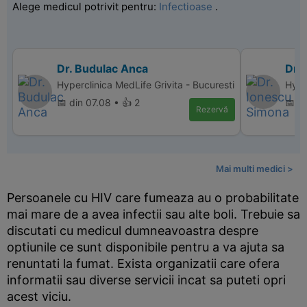
Alege medicul potrivit pentru:
Infectioase
.
Dr. Budulac Anca
Dr.
Hyperclinica MedLife Grivita - Bucuresti
Hype
📅 din 07.08 • 👍 2
📅 di
Rezervă
Mai multi medici >
Persoanele cu HIV care fumeaza au o probabilitate
mai mare de a avea infectii sau alte boli. Trebuie sa
discutati cu medicul dumneavoastra despre
optiunile ce sunt disponibile pentru a va ajuta sa
renuntati la fumat. Exista organizatii care ofera
informatii sau diverse servicii incat sa puteti opri
acest viciu.