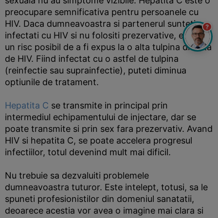
sexuala nu au simptome vizibile. Hepatita C este o
preocupare semnificativa pentru persoanele cu
HIV. Daca dumneavoastra si partenerul sunteti
?
infectati cu HIV si nu folositi prezervative, exista
un risc posibil de a fi expus la o alta tulpina diferita
de HIV. Fiind infectat cu o astfel de tulpina
(reinfectie sau suprainfectie), puteti diminua
optiunile de tratament.
Hepatita C
se transmite in principal prin
intermediul echipamentului de injectare, dar se
poate transmite si prin sex fara prezervativ. Avand
HIV si hepatita C, se poate accelera progresul
infectiilor, totul devenind mult mai dificil.
Nu trebuie sa dezvaluiti problemele
dumneavoastra tuturor. Este intelept, totusi, sa le
spuneti profesionistilor din domeniul sanatatii,
deoarece acestia vor avea o imagine mai clara si