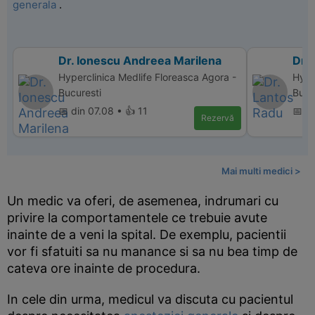
generala
.
Dr. Ionescu Andreea Marilena
Dr.
Hyperclinica Medlife Floreasca Agora -
Hype
Bucuresti
Bucu
📅 din 07.08 • 👍 11
📅 d
Rezervă
Mai multi medici >
Un medic va oferi, de asemenea, indrumari cu
privire la comportamentele ce trebuie avute
inainte de a veni la spital. De exemplu, pacientii
vor fi sfatuiti sa nu manance si sa nu bea timp de
cateva ore inainte de procedura.
In cele din urma, medicul va discuta cu pacientul