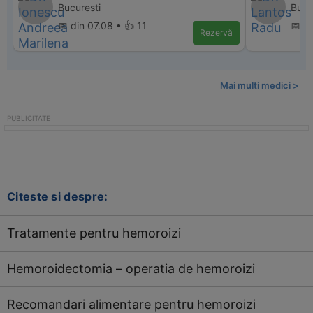
Bucuresti
Bucu
📅 din 07.08 • 👍 11
📅 d
Rezervă
Mai multi medici >
Citeste si despre:
Tratamente pentru hemoroizi
Hemoroidectomia – operatia de hemoroizi
Recomandari alimentare pentru hemoroizi