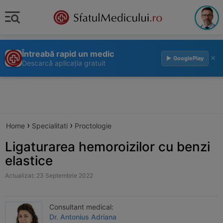
Întreabă rapid un medic
×
▶ GooglePlay
Descarcă aplicația gratuit
›
›
Home
Specialitati
Proctologie
Ligaturarea hemoroizilor cu benzi
elastice
Actualizat: 23 Septembrie 2022
Consultant medical:
Dr. Antonius Adriana