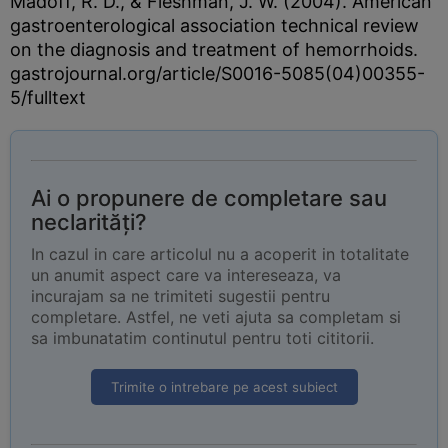
Madoff, R. D., & Fleshman, J. W. (2004). American
gastroenterological association technical review
on the diagnosis and treatment of hemorrhoids.
gastrojournal.org/article/S0016-5085(04)00355-
5/fulltext
Ai o propunere de completare sau
neclarități?
In cazul in care articolul nu a acoperit in totalitate
un anumit aspect care va intereseaza, va
incurajam sa ne trimiteti sugestii pentru
completare. Astfel, ne veti ajuta sa completam si
sa imbunatatim continutul pentru toti cititorii.
Trimite o intrebare pe acest subiect